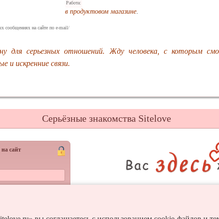
Работа:
в продуктовом магазине
.
х сообщениях на сайте по e-mail/
у для серьезных отношений. Жду человека, с которым смо
е и искренние связи.
Серьёзные знакомства Sitelove
 на сайт
Регистрац
Войти
itelove.ru» вы соглашаетесь с использованием cookie-файлов и т