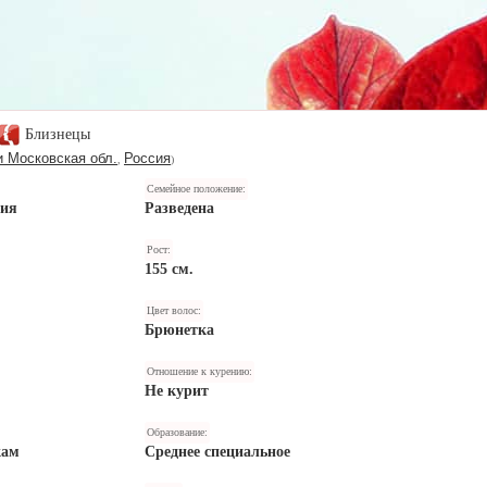
Близнецы
и Московская обл.
Россия
,
)
Семейное положение:
ния
Разведена
Рост:
155 см.
Цвет волос:
Брюнетка
Отношение к курению:
Не курит
Образование:
кам
Среднее специальное