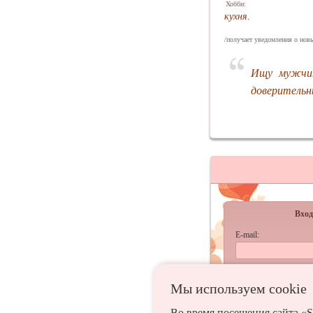
Хобби:
кухня
.
/получает уведомления о новы
Ищу мужчин
доверительны
Вход
E-mail:
Пароль:
Мы используем сookie
запомнить
Во время посещения сайта «S