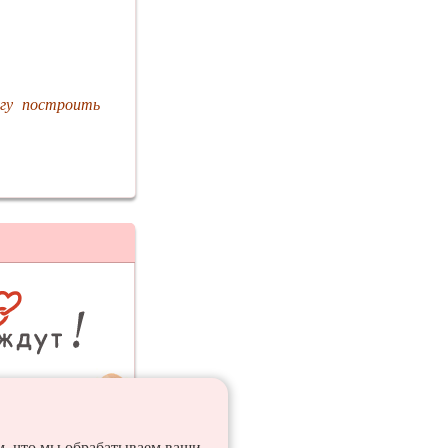
гу построить
ия
ем, что мы обрабатываем ваши