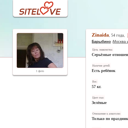
Zinaida
, 54 года,
Барыбино
Москва 
(
Цель знакомства:
Серьёзные отноше
Наличие детей:
Есть ребёнок
1 фото
Вес:
57 кг.
Цвет глаз:
Зелёные
Отношение к алкоголю:
Только по праздни