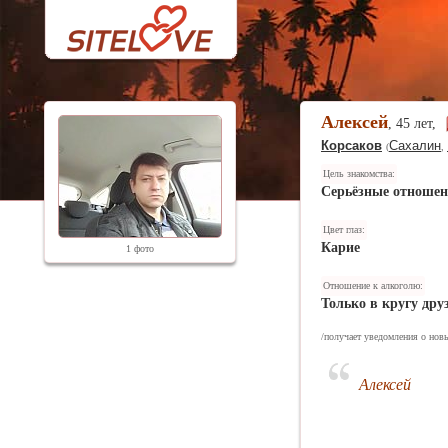
Алексей
, 45 лет,
Корсаков
Сахалин
(
,
Цель знакомства:
Серьёзные отноше
Цвет глаз:
Карие
1 фото
Отношение к алкоголю:
Только в кругу дру
/получает уведомления о новы
Алексей