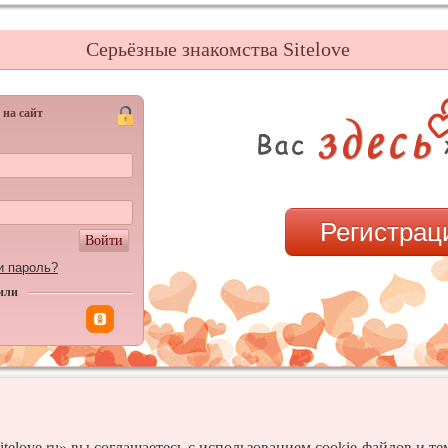
Серьёзные знакомства Sitelove
 на сайт
Регистрац
Войти
и пароль?
или
itelove.ru» вы соглашаетесь с использованием cookie-файлов и т