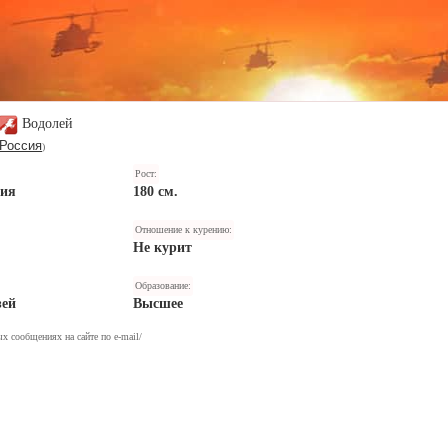
Водолей
Россия
)
Рост:
ния
180 см.
Отношение к курению:
Не курит
Образование:
зей
Высшее
х сообщениях на сайте по e-mail/