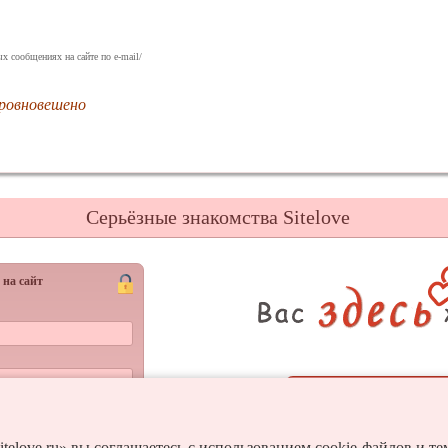
х сообщениях на сайте по e-mail/
ровновешено
Серьёзные знакомства Sitelove
 на сайт
Регистрац
Войти
и пароль?
itelove.ru» вы соглашаетесь с использованием cookie-файлов и т