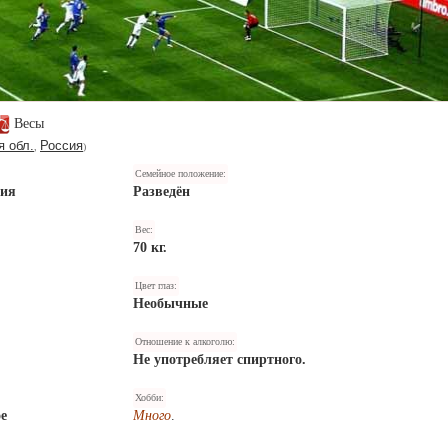
Весы
я обл.
Россия
,
)
Семейное положение:
ния
Разведён
Вес:
70 кг.
Цвет глаз:
Необычные
Отношение к алкоголю:
Не употребляет спиртного.
Хобби:
е
Много
.