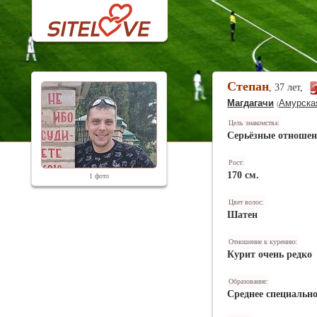
Степан
, 37 лет,
Магдагачи
Амурска
(
Цель знакомства:
Серьёзные отноше
Рост:
170 см.
1 фото
Цвет волос:
Шатен
Отношение к курению:
Курит очень редко
Образование:
Среднее специально