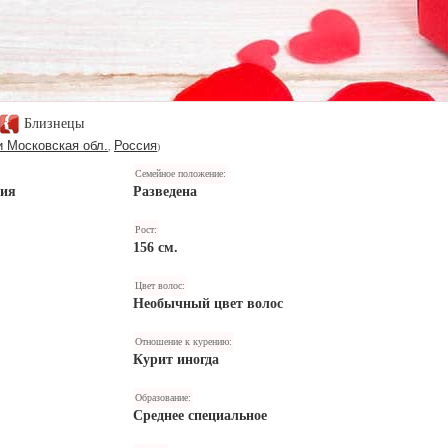
Близнецы
и Московская обл.
Россия
,
)
Семейное положение:
ния
Разведена
Рост:
156 см.
Цвет волос:
Необычный цвет волос
Отношение к курению:
Курит иногда
Образование:
Среднее специальное