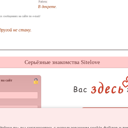
Работа:
В декрете
.
х сообщениях на сайте по e-mail/
другой не стану.
Серьёзные знакомства Sitelove
 на сайт
Регистрац
Войти
и пароль?
itelove.ru» вы соглашаетесь с использованием cookie-файлов и т