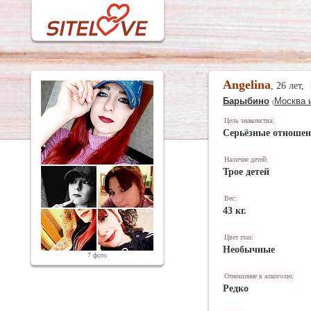
Angelina
, 26 лет,
Барыбино
Москва 
(
Цель знакомства:
Серьёзные отноше
Наличие детей:
Трое детей
Вес:
43 кг.
Цвет глаз:
Необычные
7 фото
Отношение к алкоголю:
Редко