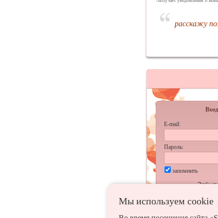
/получает уведомления о новы
расскажу п
Вход
E-mail:
Пароль:
запомнить
Забыл
Мы используем сookie
Во время посещения сайта «S