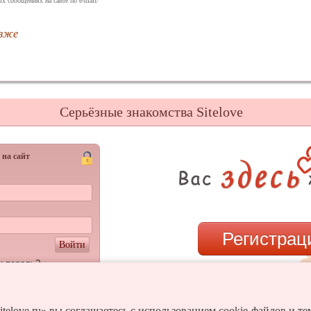
х сообщениях на сайте по e-mail/
озже
Серьёзные знакомства Sitelove
 на сайт
Регистрац
Войти
и пароль?
или
itelove.ru» вы соглашаетесь с использованием cookie-файлов и т