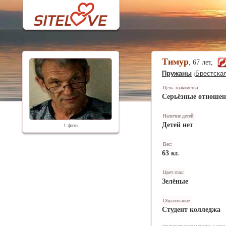
Тимур
, 67 лет,
Пружаны
Брестская
(
Цель знакомства:
Серьёзные отноше
Наличие детей:
Детей нет
1 фото
Вес:
63 кг.
Цвет глаз:
Зелёные
Образование:
Студент колледжа