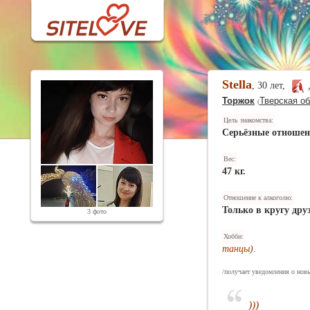
Stella
, 30 лет,
Торжок
Тверская об
(
Цель знакомства:
Серьёзные отноше
Вес:
47 кг.
Отношение к алкоголю:
Только в кругу дру
3 фото
Хобби:
танцы)
.
/получает уведомления о новы
)))