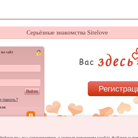
Серьёзные знакомства Sitelove
 на сайт
Регистрац
Войти
и пароль?
или
itelove.ru» вы соглашаетесь с использованием cookie-файлов и т