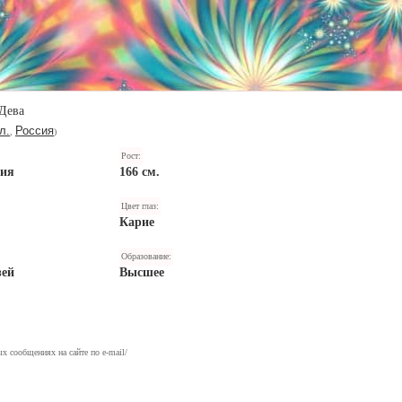
Дева
л.
Россия
,
)
Рост:
ния
166 см.
Цвет глаз:
Карие
Образование:
зей
Высшее
х сообщениях на сайте по e-mail/