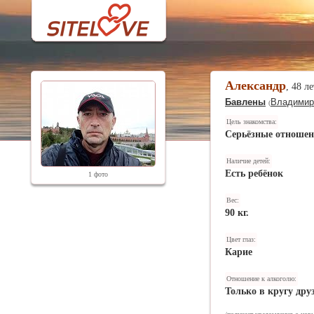
Aлександр
, 48 л
Бавлены
Владимир
(
Цель знакомства:
Серьёзные отноше
Наличие детей:
Есть ребёнок
1 фото
Вес:
90 кг.
Цвет глаз:
Карие
Отношение к алкоголю:
Только в кругу дру