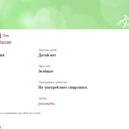
Лев
Россия
)
Наличие детей:
ния
Детей нет
Цвет глаз:
Зелёные
Отношение к алкоголю:
Не употребляет спиртного.
Хобби:
рисовать
.
х сообщениях на сайте по e-mail/
я