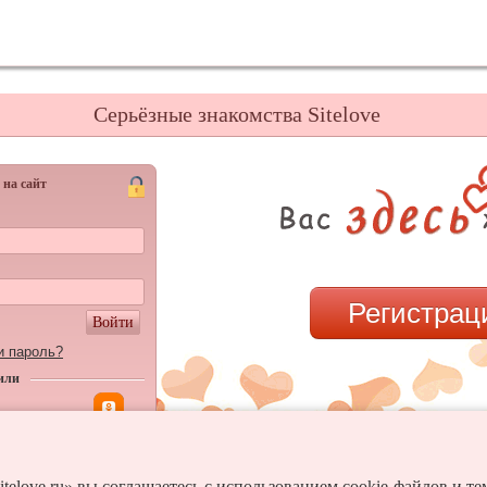
Серьёзные знакомства Sitelove
 на сайт
Регистрац
Войти
и пароль?
или
itelove.ru» вы соглашаетесь с использованием cookie-файлов и т