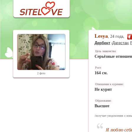
Lesya
, 24 года,
Дербент
Дагестан
(
,
Цель знакомства:
Серьёзные отноше
Рост:
164 см.
2 фото
Отношение к курению:
Не курит
Образование:
Высшее
/получает уведомления о новы
Я люблю себ