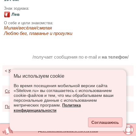
Знак зодиака:
Лев
О себе и цели знакомства:
Милая/весёлая/смелая
Люблю бег, плаванье и прогулки
/получает сообщения по e-mail и
на телефон
/
<
К результатам поиска
Мы используем сookie
Во время посещения мобильной версии сайта
«Sitelove.ru» вы соглашаетесь с использованием
Соглашение о предоставлении услуг
cookie-файлов и тем, что мы обрабатываем ваши
персональные данные с использованием
метрических программ.
Политика
Политика конфиденциальности
конфиденциальности
Соглашаюсь
Для компьютеров и ноутбуков