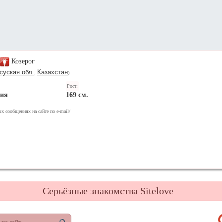
Козерог
уская обл.
Казахстан
,
)
Рост:
ния
169 см.
х сообщениях на сайте по e-mail/
Серьёзные знакомства Sitelove