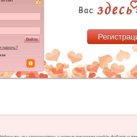
 на сайт
Регистрац
Войти
и пароль?
или
itelove.ru» вы соглашаетесь с использованием cookie-файлов и т