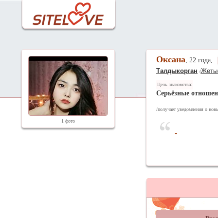
Оксана
, 22 года,
Талдыкорган
Жетыс
(
Цель знакомства:
Серьёзные отноше
/получает уведомления о новы
1 фото
-