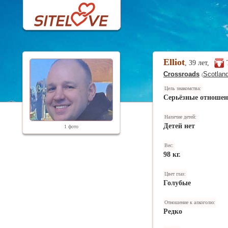
Elliot
, 39 лет,
Crossroads
Scotlan
(
Цель знакомства:
Серьёзные отноше
Наличие детей:
Детей нет
1 фото
Вес:
98 кг.
Цвет глаз:
Голубые
Отношение к алкоголю:
Редко