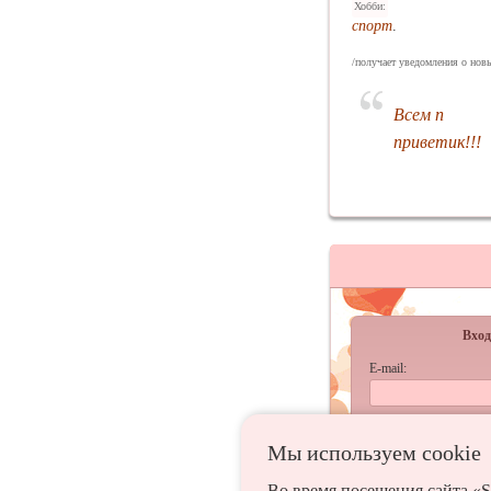
Хобби:
спорт
.
/получает уведомления о новы
Всем п
приветик!!!
Вход
E-mail:
Пароль:
Мы используем сookie
запомнить
Во время посещения сайта «S