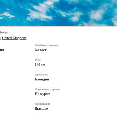
Телец
d
United Kingdom
,
)
Семейное положение:
ния
Холост
Рост:
180 см.
Цвет волос:
Блондин
Отношение к курению:
Не курит
Образование:
Высшее