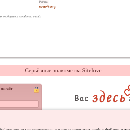
Работа:
менеджер
.
х сообщениях на сайте по e-mail/
Серьёзные знакомства Sitelove
 на сайт
Регистрац
Войти
itelove.ru» вы соглашаетесь с использованием cookie-файлов и т