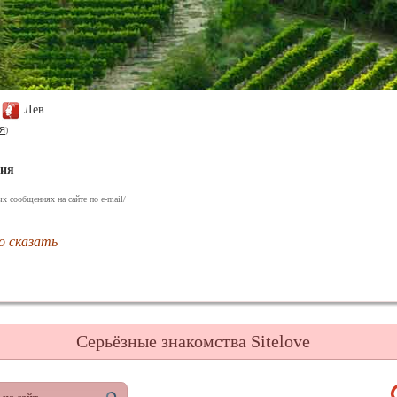
Лев
я
)
ния
х сообщениях на сайте по e-mail/
о сказать
Серьёзные знакомства Sitelove