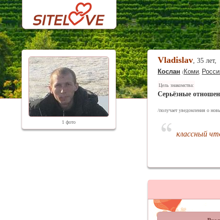
Vladislav
, 35 лет,
Кослан
Коми
Росси
(
,
Цель знакомства:
Серьёзные отноше
/получает уведомления о новы
1 фото
классный чт