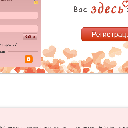
 на сайт
Регистрац
Войти
и пароль?
или
itelove.ru» вы соглашаетесь с использованием cookie-файлов и т