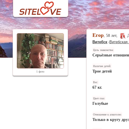
Егор
, 58 лет,
Витебск
Витебская 
(
Цель знакомства:
Серьёзные отноше
Наличие детей:
Трое детей
1 фото
Вес:
67 кг.
Цвет глаз:
Голубые
Отношение к алкоголю:
Только в кругу дру