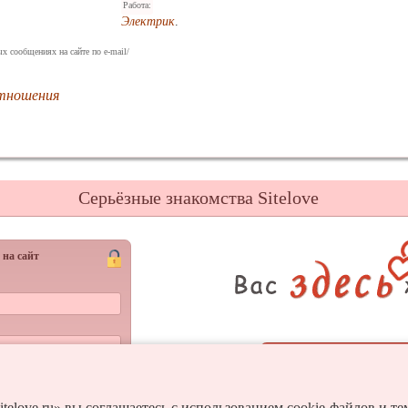
Работа:
Электрик
.
х сообщениях на сайте по e-mail/
отношения
Серьёзные знакомства Sitelove
 на сайт
Регистрац
Войти
и пароль?
itelove.ru» вы соглашаетесь с использованием cookie-файлов и т