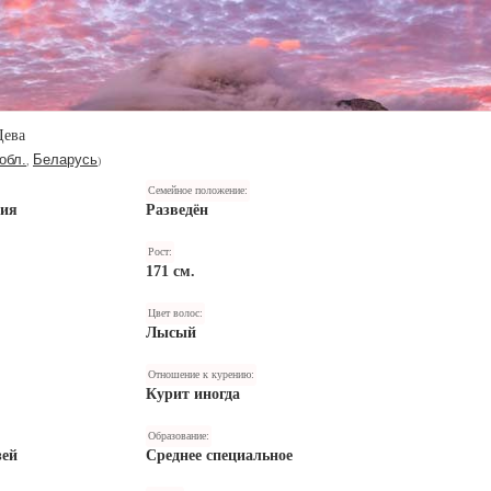
Дева
обл.
Беларусь
,
)
Семейное положение:
ния
Разведён
Рост:
171 см.
Цвет волос:
Лысый
Отношение к курению:
Курит иногда
Образование:
зей
Среднее специальное