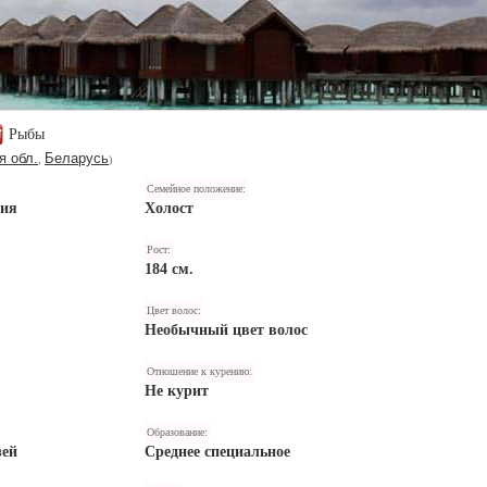
Рыбы
я обл.
Беларусь
,
)
Семейное положение:
ния
Холост
Рост:
184 см.
Цвет волос:
Необычный цвет волос
Отношение к курению:
Не курит
Образование:
зей
Среднее специальное