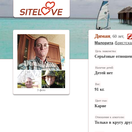
Диман
, 60 лет,
Малорита
Брестска
(
Цель знакомства:
Серьёзные отноше
Наличие детей:
Детей нет
Вес:
91 кг.
3 фото
Цвет глаз:
Карие
Отношение к алкоголю:
Только в кругу дру