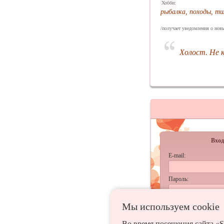
Хобби:
рыбалка, походы, ти
/получает уведомления о новы
Холост. Не 
Вход
E-mail:
Пароль:
запомнить
Мы используем сookie
Забыл
Во время посещения сайта «S