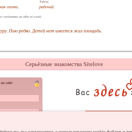
Работа:
хая охота.
.
рабочий
.
х сообщениях на сайте по e-mail/
куру. Пью редко. Детей нет имеется жил площадь.
Серьёзные знакомства Sitelove
 на сайт
Регистрац
Войти
и пароль?
itelove.ru» вы соглашаетесь с использованием cookie-файлов и т