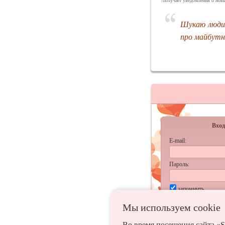
/получает уведомления о новы
Шукаю людин
про майбутнє
Вход
E-mail:
Пароль:
запомнить
Забыл
Мы используем сookie
Во время посещения сайта «S