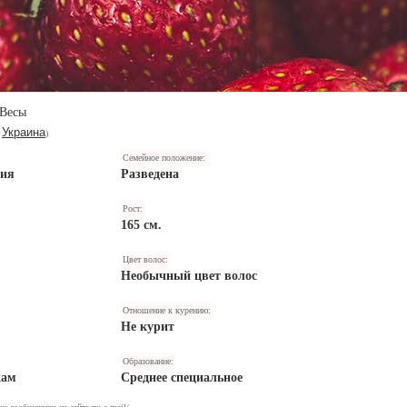
Весы
Украина
,
)
Семейное положение:
ния
Разведена
Рост:
165 см.
Цвет волос:
Необычный цвет волос
Отношение к курению:
Не курит
Образование:
кам
Среднее специальное