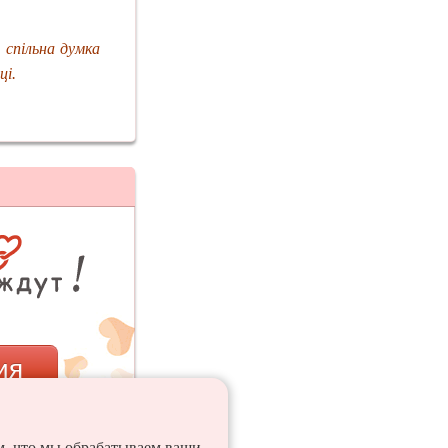
 спільна думка
ці.
ия
ем, что мы обрабатываем ваши