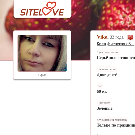
Vika
, 33 года,
Киев
Киевская обл.
(
Цель знакомства:
Серьёзные отноше
Наличие детей:
Двое детей
1 фото
Вес:
60 кг.
Цвет глаз:
Зелёные
Отношение к алкоголю:
Только по праздни