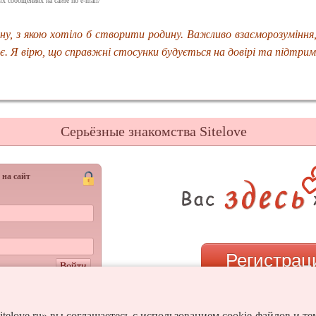
х сообщениях на сайте по e-mail/
у, з якою хотіло б створити родину. Важливо взаєморозуміння,
. Я вірю, що справжні стосунки будується на довірі та підтрим
Серьёзные знакомства Sitelove
 на сайт
Регистрац
Войти
и пароль?
или
itelove.ru» вы соглашаетесь с использованием cookie-файлов и т