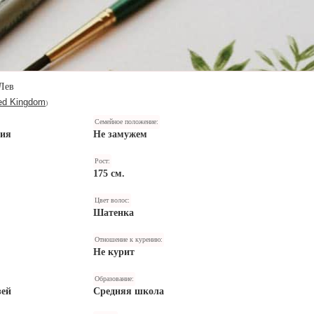
Лев
ed Kingdom
)
Семейное положение:
ния
Не замужем
Рост:
175 см.
Цвет волос:
Шатенка
Отношение к курению:
Не курит
Образование:
зей
Средняя школа