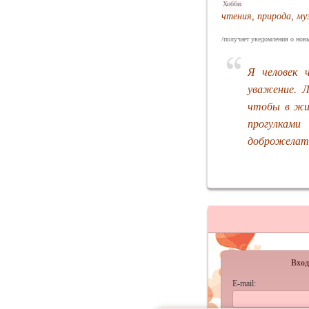
Хобби:
чтения, природа, му
/получает уведомления о новы
Я человек 
уважение. Л
чтобы в жиз
прогулками
доброжелате
Вход
E-mail: