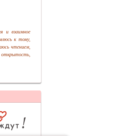
я и взаимное
млюсь к тому,
аюсь чтением,
 открытость,