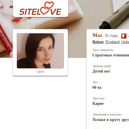
Maz
, 32 года,
Belper
England
Unit
(
,
Цель знакомства:
Серьёзные отноше
Наличие детей:
Детей нет
2 фото
Вес:
60 кг.
Цвет глаз:
Карие
Отношение к алкоголю:
Только в кругу дру