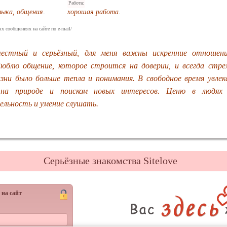
Работа:
зыка, общения
.
хорошая работа
.
х сообщениях на сайте по e-mail/
честный и серьёзный, для меня важны искренние отношени
юблю общение, которое строится на доверии, и всегда стре
ни было больше тепла и понимания. В свободное время увлек
 на природе и поиском новых интересов. Ценю в людях
льность и умение слушать.
Серьёзные знакомства Sitelove
 на сайт