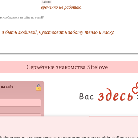
Работа:
временно не работаю
.
х сообщениях на сайте по e-mail/
 и быть любимой, чувствовать заботу-тепло и ласку.
Серьёзные знакомства Sitelove
 на сайт
Регистрац
Войти
и пароль?
itelove.ru» вы соглашаетесь с использованием cookie-файлов и т