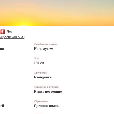
Лев
Херсонская обл.
)
Семейное положение:
ния
Не замужем
Рост:
160 см.
Цвет волос:
Блондинка
Отношение к курению:
Курит постоянно
Образование:
зей
Средняя школа