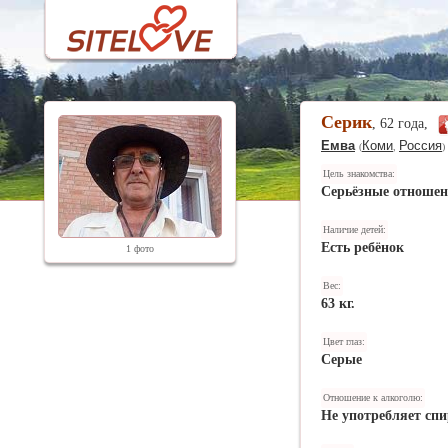
Серик
, 62 года,
Емва
Коми
Россия
(
,
)
Цель знакомства:
Серьёзные отноше
Наличие детей:
Есть ребёнок
1 фото
Вес:
63 кг.
Цвет глаз:
Серые
Отношение к алкоголю:
Не употребляет спи