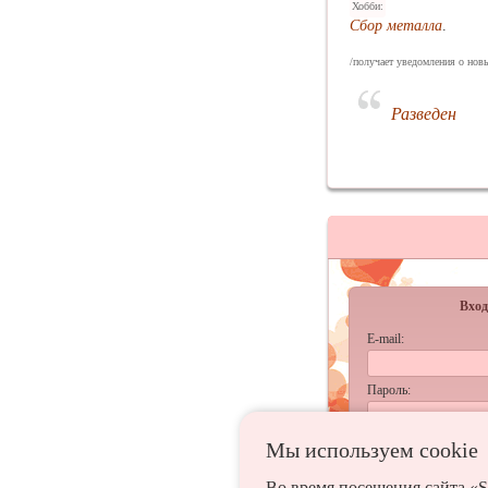
Хобби:
Сбор металла
.
/получает уведомления о нов
Разведен
Вход
E-mail:
Пароль:
запомнить
Мы используем сookie
Забыл
Во время посещения сайта «S