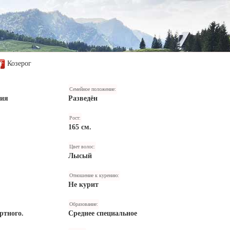
Козерог
Семейное положение:
ния
Разведён
Рост:
165 см.
Цвет волос:
Лысый
Отношение к курению:
Не курит
Образование:
ртного.
Среднее специальное