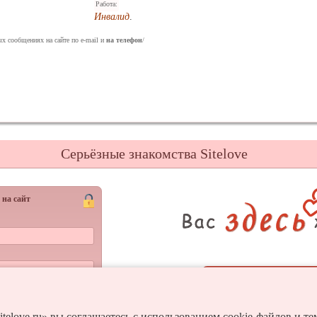
Работа:
Инвалид
.
ых сообщениях на сайте по e-mail и
на телефон
/
Серьёзные знакомства Sitelove
 на сайт
Регистрац
Войти
и пароль?
itelove.ru» вы соглашаетесь с использованием cookie-файлов и т