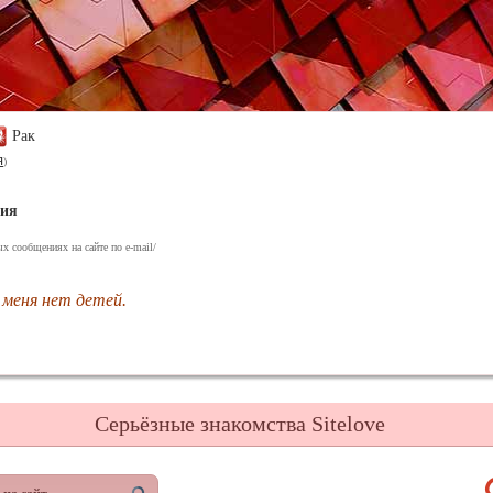
Рак
я
)
ния
х сообщениях на сайте по e-mail/
 меня нет детей.
Серьёзные знакомства Sitelove