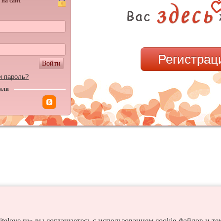
 на сайт
Регистрац
Войти
и пароль?
или
itelove.ru» вы соглашаетесь с использованием cookie-файлов и т