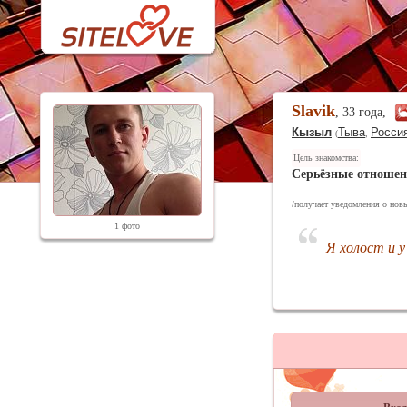
Slavik
, 33 года,
Кызыл
Тыва
Росси
(
,
Цель знакомства:
Серьёзные отноше
/получает уведомления о новы
1 фото
Я холост и у