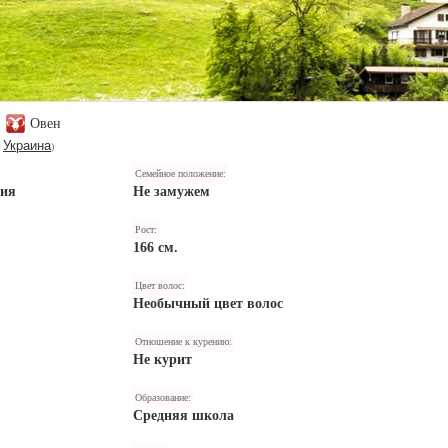
Овен
Украина
,
)
Семейное положение:
ния
Не замужем
Рост:
166 см.
Цвет волос:
Необычный цвет волос
Отношение к курению:
Не курит
Образование:
Средняя школа