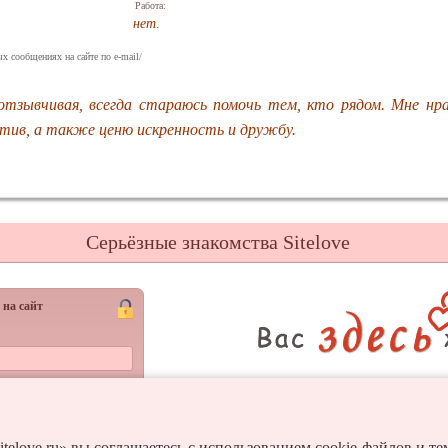
Работа:
нет
.
х сообщениях на сайте по e-mail/
отзывчивая, всегда стараюсь помочь тем, кто рядом. Мне нр
итив, а также ценю искренность и дружбу.
Серьёзные знакомства Sitelove
 на сайт
Регистрац
Войти
itelove.ru» вы соглашаетесь с использованием cookie-файлов и т