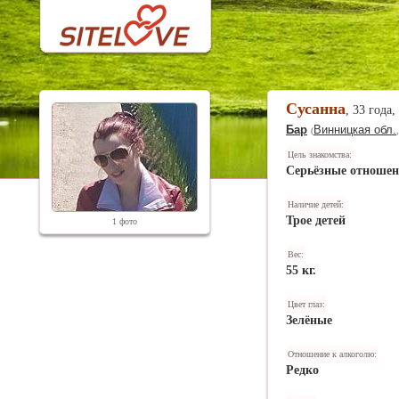
Сусанна
, 33 года,
Бар
Винницкая обл.
(
Цель знакомства:
Серьёзные отноше
Наличие детей:
Трое детей
1 фото
Вес:
55 кг.
Цвет глаз:
Зелёные
Отношение к алкоголю:
Редко