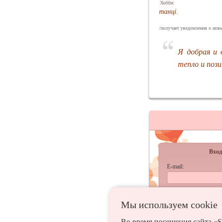
Хобби:
танці
.
/получает уведомления о новы
Я добрая и 
тепло и поз
Вход
E-mail:
Пароль:
Мы используем сookie
запомнить
Во время посещения сайта «S