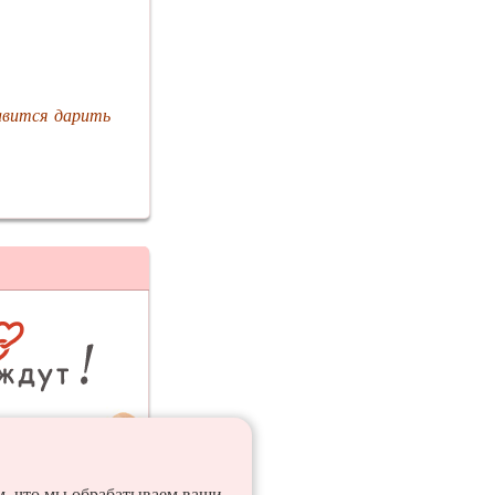
авится дарить
ия
ем, что мы обрабатываем ваши