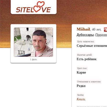
Miihail
, 40 лет,
Дубоссары
Придне
(
Цель знакомства:
Серьёзные отноше
Наличие детей:
Есть ребёнок
1 фото
Цвет глаз:
Карие
Отношение к алкоголю:
Редко
Хобби:
Книги
.