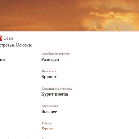
Овен
стровье
Moldova
,
)
Семейное положение:
ния
Разведён
Цвет волос:
Брюнет
Отношение к курению:
Курит иногда
Образование:
Высшее
Работа:
Бизнес
.