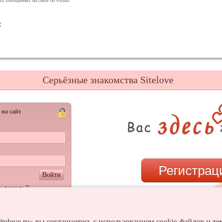
х сообщениях на сайте по e-mail/
к
Серьёзные знакомства Sitelove
 на сайт
Регистрац
Войти
и пароль?
или
itelove.ru» вы соглашаетесь с использованием cookie-файлов и т