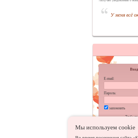
/получает уведомления о новы
У меня всё о
Вход
E-mail:
Пароль:
запомнить
Забыл
Мы используем сookie
Во время посещения сайта «S