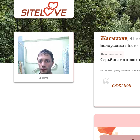
Жасылхан
, 41 г
Белоусовка
Восточ
(
Цель знакомства:
Серьёзные отноше
/получает уведомления о новы
2 фото
скорпион