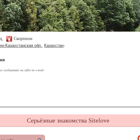
од,
Скорпион
но-Казахстанская обл.
Казахстан
,
)
ния
х сообщениях на сайте по e-mail/
Серьёзные знакомства Sitelove