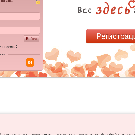
 на сайт
Регистрац
Войти
и пароль?
или
itelove.ru» вы соглашаетесь с использованием cookie-файлов и т