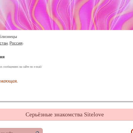
Близнецы
стан
Россия
,
)
ния
х сообщениях на сайте по e-mail/
имающая.
Серьёзные знакомства Sitelove