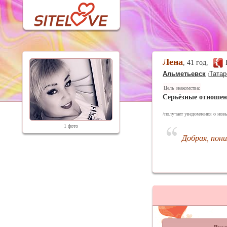
Лена
, 41 год,
Альметьевск
Татар
(
Цель знакомства:
Серьёзные отноше
/получает уведомления о новы
1 фото
Добрая, пон