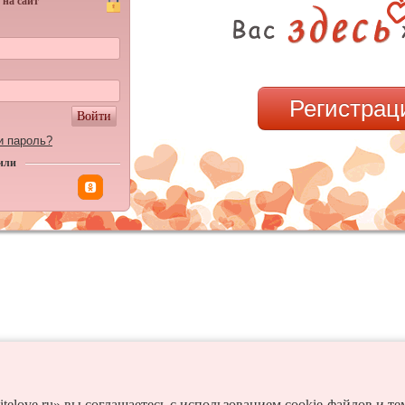
 на сайт
Регистрац
Войти
и пароль?
или
itelove.ru» вы соглашаетесь с использованием cookie-файлов и т