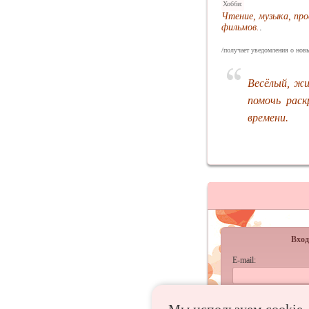
Хобби:
Чтение, музыка, пр
фильмов.
.
/получает уведомления о новы
Весёлый, жи
помочь раск
времени.
Вход
E-mail:
Пароль: