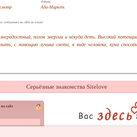
Работа:
осмотр
Ада-Маркет
.
х сообщениях на сайте по e-mail/
знерадостный, полон энергии и некуда деть. Высокий потенци
рыть, с помощью лучика света, в виде человека, куча способ
Серьёзные знакомства Sitelove
 на сайт