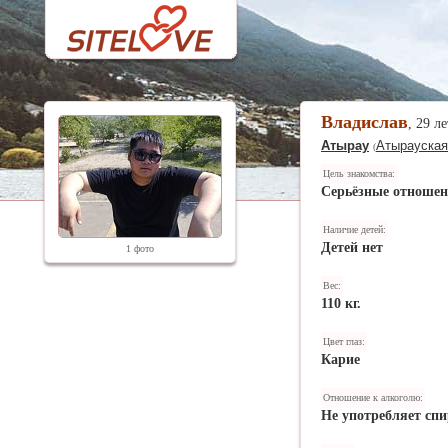
Владислав
, 29 л
Атырау
Атырауская
(
Цель знакомства:
Серьёзные отноше
Наличие детей:
Детей нет
1 фото
Вес:
110 кг.
Цвет глаз:
Карие
Отношение к алкоголю:
Не употребляет спи