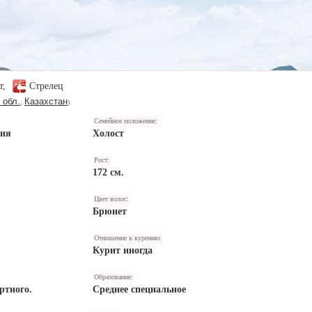
ет,
Стрелец
 обл.
Казахстан
,
)
Семейное положение:
ния
Холост
Рост:
172 см.
Цвет волос:
Брюнет
Отношение к курению:
Курит иногда
Образование:
ртного.
Среднее специальное