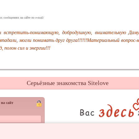
х сообщениях на сайте по e-mail/
ы встретить-понимающую, добродушную, внимательную Дам
впадали, могли понимать друг друга!!!!!!Материальный вопрос-
, полон сил и энергии!!!
Серьёзные знакомства Sitelove
 на сайт