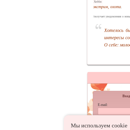
Хобби:
экстрим, охота
.
/получает уведомления о новы
Хотелось б
интересы со
О себе: молод
Вход
E-mail:
Пароль:
Мы используем сookie