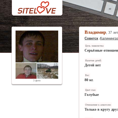
Владимир
, 37 ле
Советск
Калинингра
(
Цель знакомства:
Серьёзные отноше
Наличие детей:
Детей нет
Вес:
80 кг.
3 фото
Цвет глаз:
Голубые
Отношение к алкоголю:
Только в кругу дру