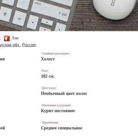
т,
Лев
дская обл.
Россия
,
)
Семейное положение:
ния
Холост
Рост:
182 см.
Цвет волос:
Необычный цвет волос
Отношение к курению:
Курит постоянно
Образование:
зей
Среднее специальное