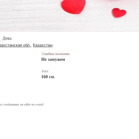
Дева
захстанская обл.
Казахстан
,
)
Семейное положение:
Не замужем
Рост:
160 см.
х сообщениях на сайте по e-mail/