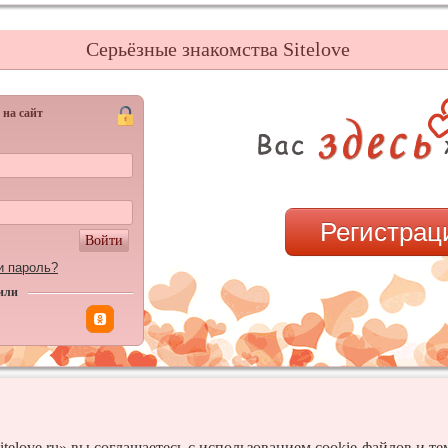
Серьёзные знакомства Sitelove
 на сайт
Регистрац
Войти
и пароль?
или
itelove.ru» вы соглашаетесь с использованием cookie-файлов и т