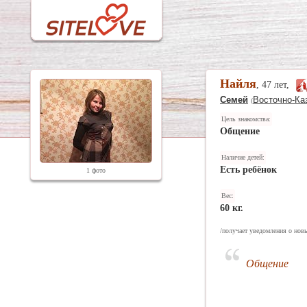
Найля
, 47 лет,
Семей
Восточно-Ка
(
Цель знакомства:
Общение
Наличие детей:
Есть ребёнок
1 фото
Вес:
60 кг.
/получает уведомления о новы
Общение