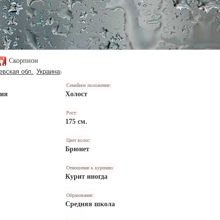
Скорпион
евская обл.
Украина
,
)
Семейное положение:
ния
Холост
Рост:
175 см.
Цвет волос:
Брюнет
Отношение к курению:
Курит иногда
Образование:
Средняя школа