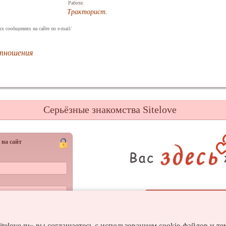
Работа:
Тракторист
.
х сообщениях на сайте по e-mail/
отношения
Серьёзные знакомства Sitelove
 на сайт
Регистрац
Войти
и пароль?
itelove.ru» вы соглашаетесь с использованием cookie-файлов и т