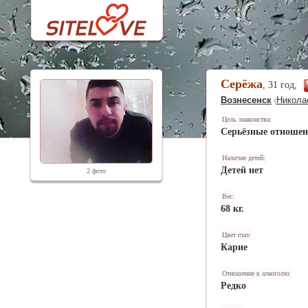
Серёжа
, 31 год,
Вознесенск
Никола
(
Цель знакомства:
Серьёзные отноше
Наличие детей:
Детей нет
2 фото
Вес:
68 кг.
Цвет глаз:
Карие
Отношение к алкоголю:
Редко