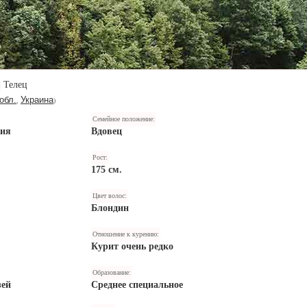
Телец
обл.
Украина
,
)
Семейное положение:
ния
Вдовец
Рост:
175 см.
Цвет волос:
Блондин
Отношение к курению:
Курит очень редко
Образование:
зей
Среднее специальное