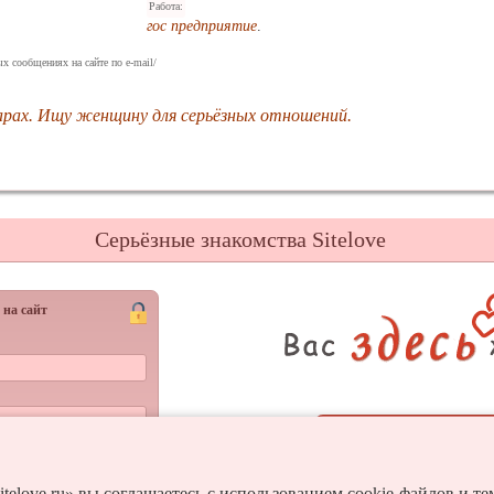
Работа:
гос предприятие
.
х сообщениях на сайте по e-mail/
арах. Ищу женщину для серьёзных отношений.
Серьёзные знакомства Sitelove
 на сайт
Регистрац
Войти
и пароль?
itelove.ru» вы соглашаетесь с использованием cookie-файлов и т