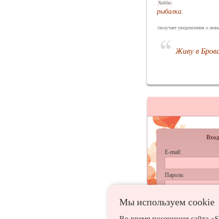
Хобби:
рыбалка
.
/получает уведомления о новы
Живу в Бров
Вход
E-mail:
Пароль:
запомнить
Мы используем сookie
Забыл
Во время посещения сайта «S