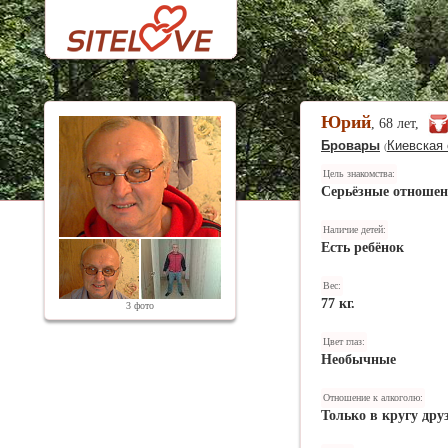
Юрий
, 68 лет,
Бровары
Киевская 
(
Цель знакомства:
Серьёзные отноше
Наличие детей:
Есть ребёнок
Вес:
77 кг.
3 фото
Цвет глаз:
Необычные
Отношение к алкоголю:
Только в кругу дру