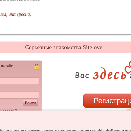
х сообщениях на сайте по e-mail/
ива, интересна)
Серьёзные знакомства Sitelove
 на сайт
Регистрац
Войти
и пароль?
или
itelove.ru» вы соглашаетесь с использованием cookie-файлов и т