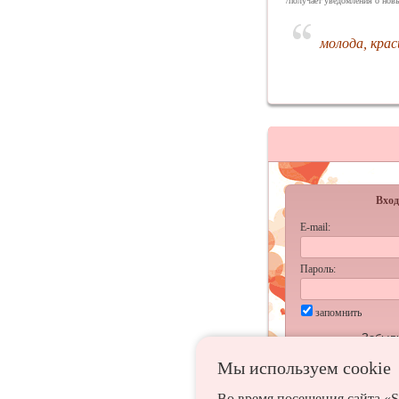
/получает уведомления о новы
молода, крас
Вход
E-mail:
Пароль:
запомнить
Забыл
Мы используем сookie
Во время посещения сайта «S