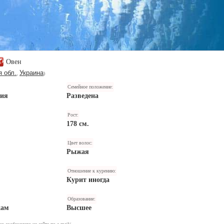
Овен
 обл.
Украина
,
)
Семейное положение:
ния
Разведена
Рост:
178 см.
Цвет волос:
Рыжая
Отношение к курению:
Курит иногда
Образование:
кам
Высшее