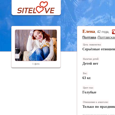
Елена
, 42 года,
Полтава
Полтавская
(
Цель знакомства:
Серьёзные отноше
Наличие детей:
Детей нет
1 фото
Вес:
63 кг.
Цвет глаз:
Голубые
Отношение к алкоголю:
Только по праздни