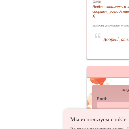
Хобби:
Люблю заниматься м
спортом, разгадыват
))
.
/получает уведомления о новы
Добрый, отз
Вход
E-mail:
Пароль:
Мы используем сookie
запомнить