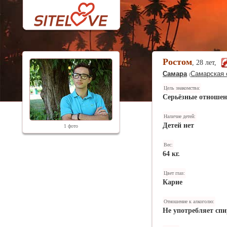
Ростом
, 28 лет,
Самара
Самарская 
(
Цель знакомства:
Серьёзные отноше
Наличие детей:
Детей нет
1 фото
Вес:
64 кг.
Цвет глаз:
Карие
Отношение к алкоголю:
Не употребляет спи