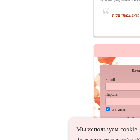
/получает уведомления о новы
познакомлюс
Вход
E-mail:
Пароль:
запомнить
Забыл
Мы используем сookie
Во время посещения сайта «S