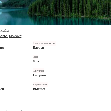
Рыбы
ровье
Moldova
,
)
Семейное положение:
ния
Вдовец
Вес:
88 кг.
Цвет глаз:
Голубые
Образование:
зей
Высшее