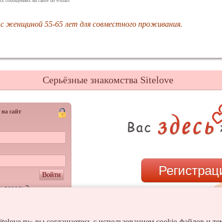
х сообщениях на сайте по e-mail/
 с женщиной 55-65 лет для совместного проживания.
Серьёзные знакомства Sitelove
 на сайт
Регистрац
Войти
и пароль?
или
itelove.ru» вы соглашаетесь с использованием cookie-файлов и т