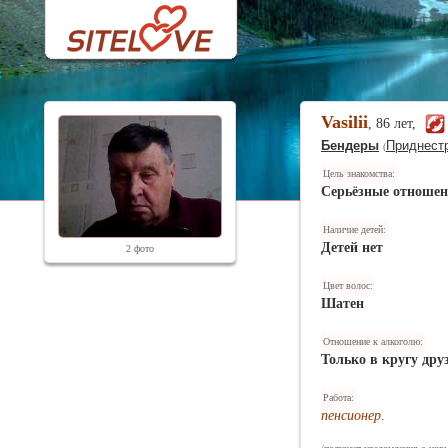
Vasilii
, 86 лет,
Бендеры
Приднест
(
Цель знакомства:
Серьёзные отноше
Наличие детей:
Детей нет
2 фото
Цвет волос:
Шатен
Отношение к алкоголю:
Только в кругу дру
Работа:
пенсионер
.