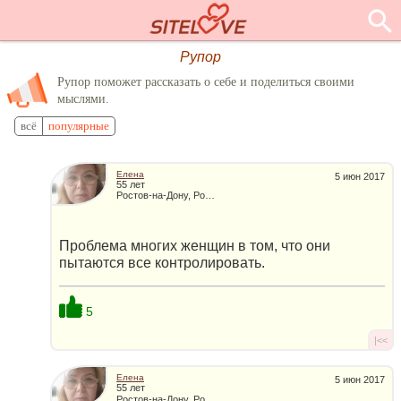
Рупор
Рупор поможет рассказать о себе и поделиться своими
мыслями.
всё
популярные
Елена
5 июн 2017
55 лет
Ростов-на-Дону, Россия
Проблема многих женщин в том, что они
пытаются все контролировать.
5
|<<
Елена
5 июн 2017
55 лет
Ростов-на-Дону, Россия