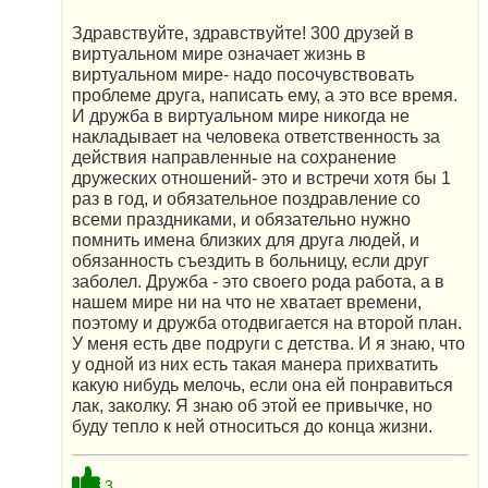
Здравствуйте, здравствуйте! 300 друзей в
виртуальном мире означает жизнь в
виртуальном мире- надо посочувствовать
проблеме друга, написать ему, а это все время.
И дружба в виртуальном мире никогда не
накладывает на человека ответственность за
действия направленные на сохранение
дружеских отношений- это и встречи хотя бы 1
раз в год, и обязательное поздравление со
всеми праздниками, и обязательно нужно
помнить имена близких для друга людей, и
обязанность съездить в больницу, если друг
заболел. Дружба - это своего рода работа, а в
нашем мире ни на что не хватает времени,
поэтому и дружба отодвигается на второй план.
У меня есть две подруги с детства. И я знаю, что
у одной из них есть такая манера прихватить
какую нибудь мелочь, если она ей понравиться
лак, заколку. Я знаю об этой ее привычке, но
буду тепло к ней относиться до конца жизни.
3