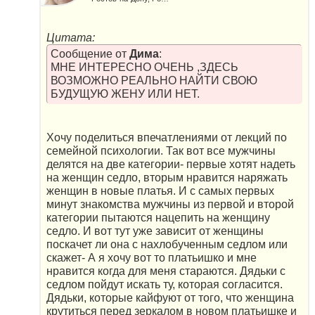
Цитата:
Сообщение от
Дима
:
МНЕ ИНТЕРЕСНО ОЧЕНЬ ,ЗДЕСЬ
ВОЗМОЖНО РЕАЛЬНО НАЙТИ СВОЮ
БУДУЩУЮ ЖЕНУ ИЛИ НЕТ.
Хочу поделиться впечатлениями от лекций по
семейной психологии. Так вот все мужчины
делятся на две категории- первые хотят надеть
на женщин седло, вторым нравится наряжать
женщин в новые платья. И с самых первых
минут знакомства мужчины из первой и второй
категории пытаются нацепить на женщину
седло. И вот тут уже зависит от женщины
поскачет ли она с нахлобученным седлом или
скажет- А я хочу вот то платьишко и мне
нравится когда для меня стараются. Дядьки с
седлом пойдут искать ту, которая согласится.
Дядьки, которые кайфуют от того, что женщина
крутиться перед зеркалом в новом платьишке и