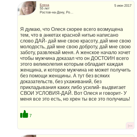
Елена
5 июн 2017
55 лет
Ростов-на-Дону, Россия
Я думаю, что Олеся скорее всего возмущена
тем, что в анкетах красной нитью написано
слово ДАЙ- дай мне свою красоту, дай мне свою
молодость, дай мне свою доброту, дай мне свою
заботу, развлекай меня. А женское начало хочет
чтобы мужчина доказал что он ДОСТОИН всего
этого великолепия которым обладает каждая
женщина, и которое мужчина не может получить
без помощи женщины. А тут без всяких
доказательств, без ухаживаний, без
прикладывания каких либо усилий- выдвигает
СВОИ УСЛОВИЯ-ДАЙ. Вот Олеся и говорит- У
меня все это есть, но хрен ты все это получишь!
7
|<<