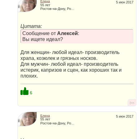
Елена
5 июн 2017
55 лет
Ростов-на-Дону, Россия
Цитата:
Сообщение от
Алексей
:
Вы ищете идеал?
Для женщин- любой идеал- производитель
храпа, козюлек и грязных носков.
Для мужчин- любой идеал- производитель
истерик, капризов и сцен, как хороших так и
плохих.
6
|<<
Елена
5 июн 2017
55 лет
Ростов-на-Дону, Россия