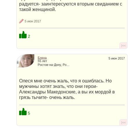
радуется- заинтересуются вторым свиданием с
такой женщиной.
5 июн 2017
2
|<<
Елена
5 июн 2017
55 лет
Ростов-на-Дону, Россия
Олеся мне очень жаль, что я ошиблась. Но
мужчины хотят знать, что они герои-
Александры Македонские, а вы их мордой в
грязь тычите- очень жаль.
5
|<<