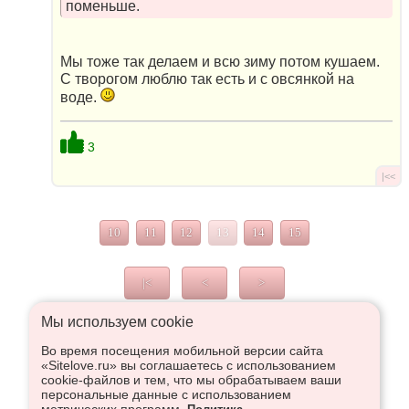
поменьше.
Мы тоже так делаем и всю зиму потом кушаем.
С творогом люблю так есть и с овсянкой на
воде.
3
|<<
10
11
12
13
14
15
|<
<
>
Мы используем сookie
Во время посещения мобильной версии сайта
Что высказаться в Рупор, необходимо войти или
«Sitelove.ru» вы соглашаетесь с использованием
зарегистрироваться:
cookie-файлов и тем, что мы обрабатываем ваши
персональные данные с использованием
метрических программ.