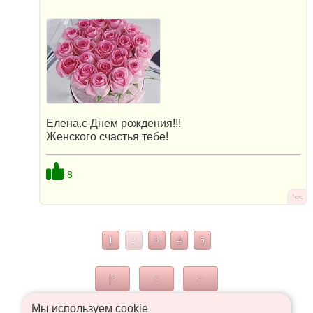
Елена.с Днем рождения!!!
Женского счастья тебе!
8
|<<
1
2
3
4
5
|<
<
>
Мы используем сookie