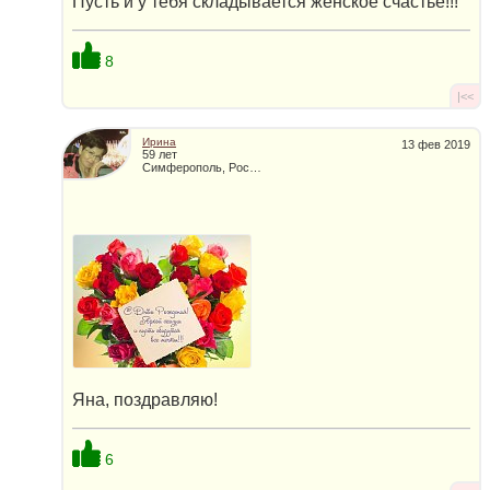
Пусть и у тебя складывается женское счастье!!!
8
|<<
Ирина
13 фев 2019
59 лет
Симферополь, Россия
Яна, поздравляю!
6