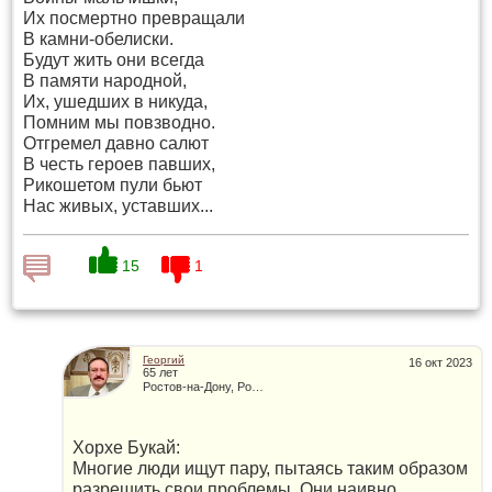
Их посмертно превращали
В камни-обелиски.
Будут жить они всегда
В памяти народной,
Их, ушедших в никуда,
Помним мы повзводно.
Отгремел давно салют
В честь героев павших,
Рикошетом пули бьют
Нас живых, уставших...
15
1
Комментировать
Георгий
16 окт 2023
65 лет
Ростов-на-Дону, Россия
Хорхе Букай:
Многие люди ищут пару, пытаясь таким образом
разрешить свои проблемы. Они наивно