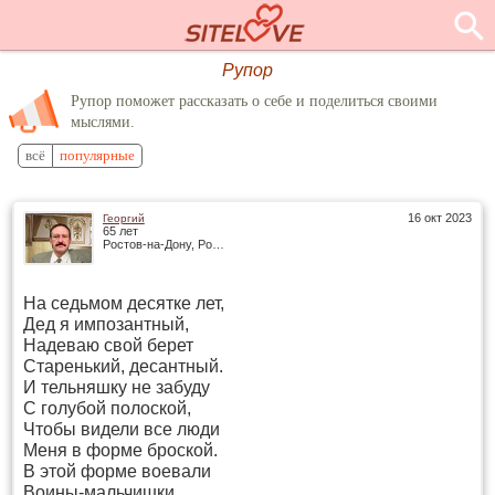
Рупор
Рупор поможет рассказать о себе и поделиться своими
мыслями.
всё
популярные
16 окт 2023
Георгий
65 лет
Ростов-на-Дону, Россия
На седьмом десятке лет,
Дед я импозантный,
Надеваю свой берет
Старенький, десантный.
И тельняшку не забуду
С голубой полоской,
Чтобы видели все люди
Меня в форме броской.
В этой форме воевали
Воины-мальчишки,