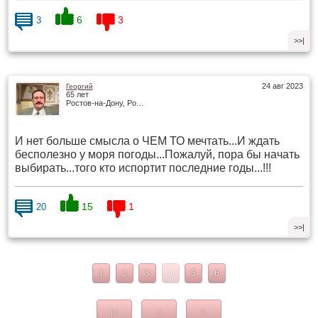
6
3
3
>>|
24 авг 2023
Георгий
65 лет
Ростов-на-Дону, Россия
И нет больше смысла о ЧЕМ ТО мечтать...И ждать
бесполезно у моря погоды...Пожалуй, пора бы начать
выбирать...того кто испортит последние годы...!!!
15
1
20
>>|
1
2
3
4
5
6
|<
<
>