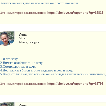
Хочется надеется,что не все ее так же просто похвалят.
https://sitelove.ru/rupor.php?tp=62813
Это комментарий к высказыванию:
Лена
56 лет
Минск, Беларусь
1.Я его хочу.
2.Ничего особенного-но хочу.
3.Смотрю;вот гад и хочу.
4.Достал,глаза б мои его не видели-закрою и хочу.
5.Хочу,что бы знал,что если бы он не обладал человеческими качествами,т
https://sitelove.ru/rupor.php?tp=62796
Это комментарий к высказыванию:
Лена