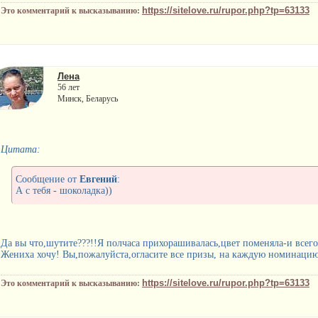
https://sitelove.ru/rupor.php?tp=63133
Это комментарий к высказыванию:
Лена
56 лет
Минск, Беларусь
Цитата:
Сообщение от
Евгений
:
А с тебя - шоколадка))
Да вы что,шутите???!!Я полчаса прихорашивалась,цвет поменяла-и всего
Жениха хочу! Вы,пожалуйста,огласите все призы, на каждую номинацию,
https://sitelove.ru/rupor.php?tp=63133
Это комментарий к высказыванию: