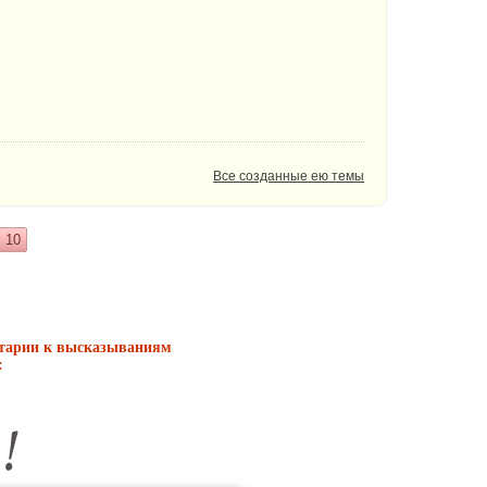
Все созданные ею темы
10
нтарии к высказываниям
: