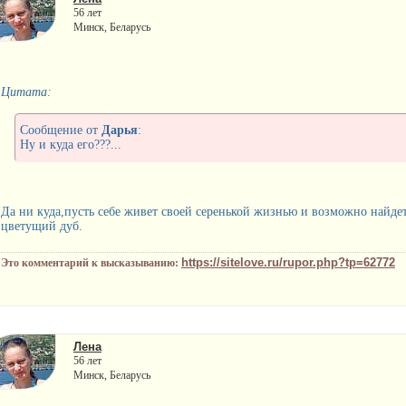
56 лет
Минск, Беларусь
Цитата:
Сообщение от
Дарья
:
Ну и куда его???...
Да ни куда,пусть себе живет своей серенькой жизнью и возможно найдетс
цветущий дуб.
https://sitelove.ru/rupor.php?tp=62772
Это комментарий к высказыванию:
Лена
56 лет
Минск, Беларусь