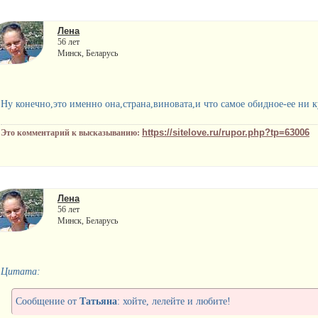
Лена
56 лет
Минск, Беларусь
Ну конечно,это именно она,страна,виновата,и что самое обидное-ее ни 
https://sitelove.ru/rupor.php?tp=63006
Это комментарий к высказыванию:
Лена
56 лет
Минск, Беларусь
Цитата:
Сообщение от
Татьяна
: хойте, лелейте и любите!