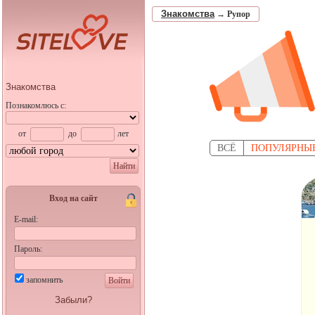
Знакомства
→
Рупор
Знакомства
Познакомлюсь с:
от
до
лет
ВСЁ
ПОПУЛЯРНЫ
Найти
Вход на сайт
E-mail:
Пароль:
запомнить
Войти
Забыли?