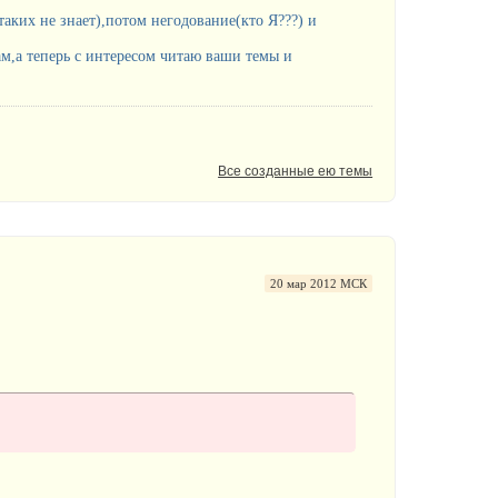
таких не знает),потом негодование(кто Я???) и
м,а теперь с интересом читаю ваши темы и
Все созданные ею темы
20 мар 2012 МСК