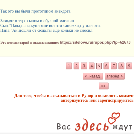
Так это вы были прототипом анекдота.
Заходят отец с сыном в обувной магазин.
Сын:"Папа,папа,купи мне вот эти сапожки,ну или эти.
Папа:"Ай,пошли от сюда,ты еще коньки не сносил.
https://sitelove.ru/rupor.php?tp=62673
Это комментарий к высказыванию:
1
2
3
4
6
7
8
9
5
< назад
вперёд >
<<
Для того, чтобы высказываться в Рупор и оставлять комме
авторизуйтесь или зарегистрируйтесь