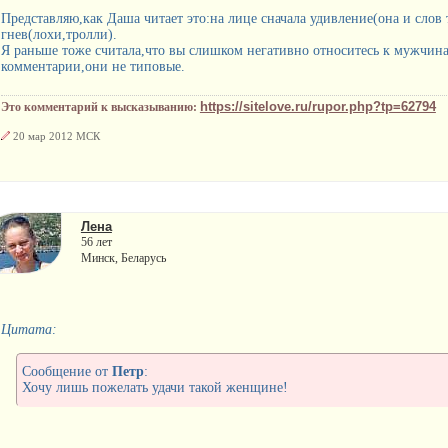
Представляю,как Даша читает это:на лице сначала удивление(она и слов 
гнев(лохи,тролли).
Я раньше тоже считала,что вы слишком негативно относитесь к мужчина
комментарии,они не типовые.
https://sitelove.ru/rupor.php?tp=62794
Это комментарий к высказыванию:
20 мар 2012 МСК
Лена
56 лет
Минск, Беларусь
Цитата:
Сообщение от
Петр
:
Хочу лишь пожелать удачи такой женщине!