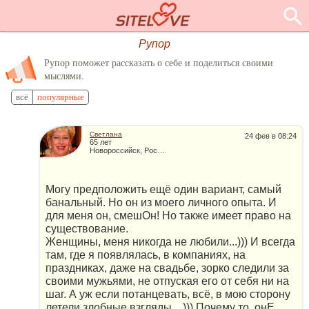
Рупор
Рупор поможет рассказать о себе и поделиться своими
мыслями.
всё
популярные
Светлана
24 фев в 08:24
65 лет
Новороссийск, Россия
Могу предположить ещё один вариант, самый
банальный. Но он из моего личного опыта. И
для меня он, смешОн! Но также имеет право на
существование.
Женщины, меня никогда не любили...))) И всегда
там, где я появлялась, в компаниях, на
праздниках, даже на свадьбе, зорко следили за
своими мужьями, не отпуская его от себя ни на
шаг. А уж если потанцевать, всё, в мою сторону
летели злобные взгляды....))) Почему то, онЕ