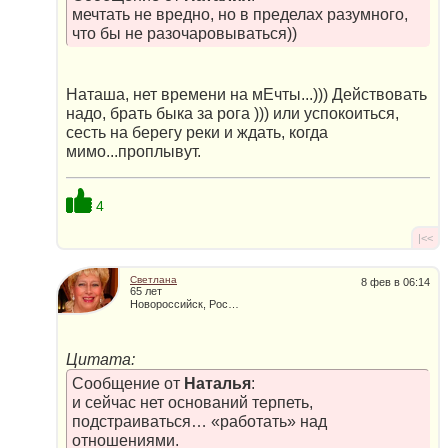
мечтать не вредно, но в пределах разумного,
что бы не разочаровываться))
Наташа, нет времени на мЕчты...))) Действовать
надо, брать быка за рога ))) или успокоиться,
сесть на берегу реки и ждать, когда
мимо...проплывут.
4
|<<
Светлана
8 фев в 06:14
65 лет
Новороссийск, Россия
Цитата:
Сообщение от
Наталья
:
и сейчас нет оснований терпеть,
подстраиваться… «работать» над
отношениями.