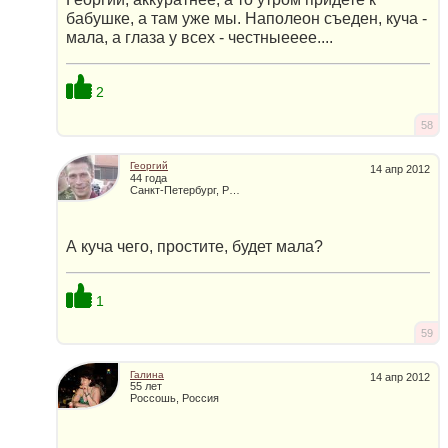
бабушке, а там уже мы. Наполеон съеден, куча -
мала, а глаза у всех - честныееее....
2
58
Георгий
14 апр 2012
44 года
Санкт-Петербург, Россия
А куча чего, простите, будет мала?
1
59
Галина
14 апр 2012
55 лет
Россошь, Россия