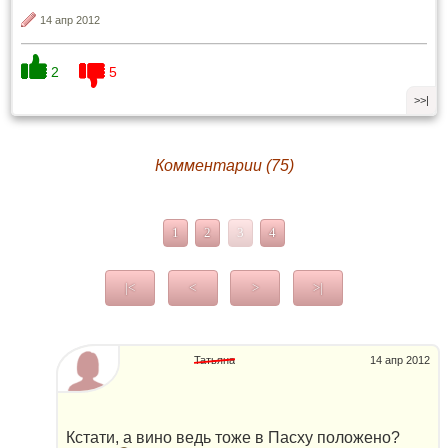
14 апр 2012
2
5
>>|
Комментарии (75)
1
2
3
4
|<
<
>
>|
Татьяна
14 апр 2012
Кстати, а вино ведь тоже в Пасху положено?