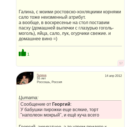
Галина, с моими ростовско-хохляцкими корнями
сало тоже неизменный атрибут.
а вообще, в воскресенье на стол поставим
пасху (домашней выпечки с глазурью гоголь-
моголь), яйца, сало, лук, огурчики свежие. и
домашнее вино =)
1
57
Галина
14 апр 2012
55 лет
Россошь, Россия
Цитата:
Сообщение от
Георгий
:
У бабушки пирожки еще всякие, торт
"наполеон мокрый", и ещё куча всего
Георгий, аккуратнее, а то утром придете к