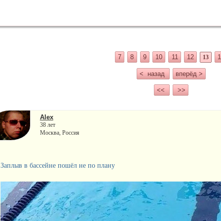
7
8
9
10
11
12
1
13
< назад
вперёд >
<<
>>
Alex
38 лет
Москва, Россия
Заплыв в бассейне пошёл не по плану