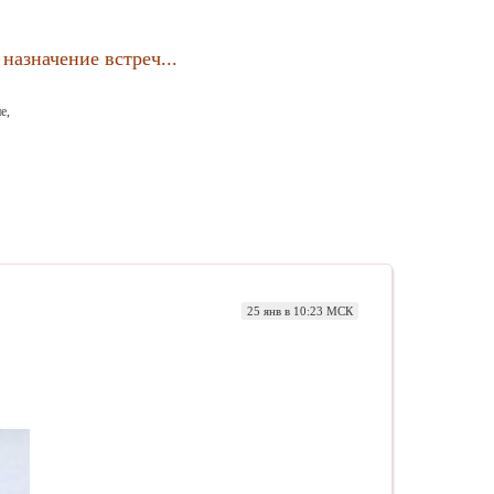
назначение встреч...
е,
25 янв в 10:23 МСК