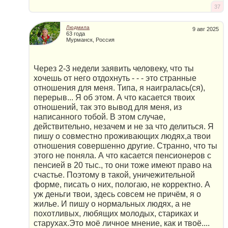
37
Людмила
9 авг 2025
63 года
Мурманск, Россия
Через 2-3 недели заявить человеку, что ты
хочешь от него отдохнуть - - - это странные
отношения для меня. Типа, я наигралась(ся),
перерыв... Я об этом. А что касается твоих
отношений, так это вывод для меня, из
написанного тобой. В этом случае,
действительно, незачем и не за что делиться. Я
пишу о совместно проживающих людях,а твои
отношения совершенно другие. Странно, что ты
этого не поняла. А что касается пенсионеров с
пенсией в 20 тыс., то они тоже имеют право на
счастье. Поэтому в такой, уничежительной
форме, писать о них, пологаю, не корректно. А
уж деньги твои, здесь совсем не причём, я о
жилье. И пишу о нормальных людях, а не
похотливых, любящих молодых, стариках и
старухах.Это моё личное мнение, как и твоё....