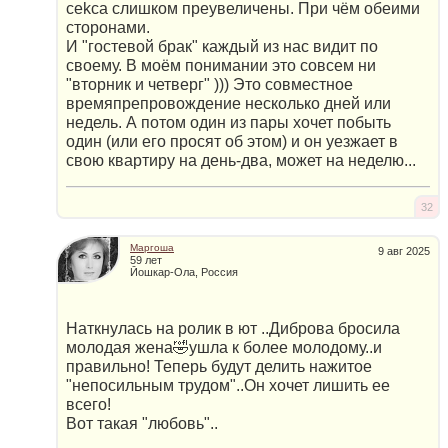
cekcа слишком преувеличены. При чём обеими
сторонами.
И "гостевой брак" каждый из нас видит по
своему. В моём понимании это совсем ни
"вторник и четверг" ))) Это совместное
времяпрепровождение несколько дней или
недель. А потом один из пары хочет побыть
один (или его просят об этом) и он уезжает в
свою квартиру на день-два, может на неделю...
32
Маргоша
9 авг 2025
59 лет
Йошкар-Ола, Россия
Наткнулась на ролик в ют ..Диброва бросила
молодая жена🤣ушла к более молодому..и
правильно! Теперь будут делить нажитое
"непосильным трудом"..Он хочет лишить ее
всего!
Вот такая "любовь"..