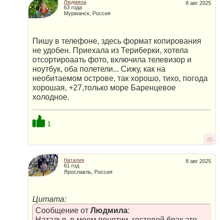
Людмила
8 авг 2025
63 года
Мурманск, Россия
Пишу в телефоне, здесь формат копирования
не удобен. Приехала из Териберки, хотела
отсортироаать фото, включила телевизор и
ноутбук, оба полетели... Сижу, как на
необитаемом острове, так хорошо, тихо, погода
хорошая, +27,только море Баренцевое
холодное.
1
25
Наталия
8 авг 2025
61 год
Ярославль, Россия
Цитата:
Сообщение от
Людмила
:
Наталья, в моем понятии, гостевой брак это