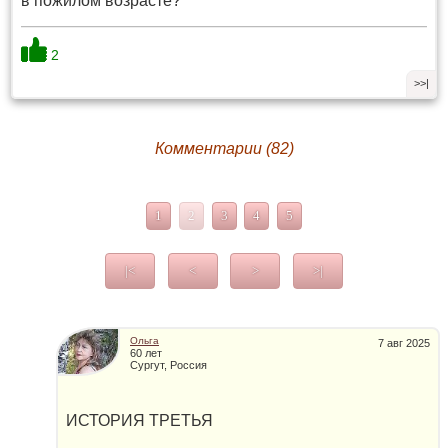
в пожилом возрасте?
2
>>|
Комментарии (82)
1
2
3
4
5
|<
<
>
>|
Ольга
7 авг 2025
60 лет
Сургут, Россия
ИСТОРИЯ ТРЕТЬЯ