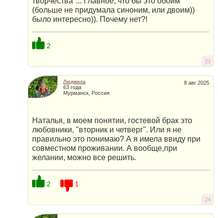
творчества"... Главное, что бы это обоим
(больше не придумала синоним, или двоим))
было интересно)). Почему нет?!
2
23
Людмила
8 авг 2025
63 года
Мурманск, Россия
Наталья, в моем понятии, гостевой брак это
любовники, "вторник и четверг". Или я не
правильно это понимаю? А я имела ввиду при
совместном проживании. А вообще,при
желании, можно все решить.
2
1
24