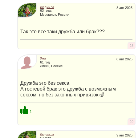
Людмила
8 авг 2025
63 года
Мурманск, Россия
Так это все таки дружба или брак???
28
Яна
8 авг 2025
61 год
Лиски, Россия
Дружба это без cекса.
А гостевой брак это дружба с возможным
cексом, но без законных привязок.🤣
1
29
Людмила
9 авг 2025
63 года