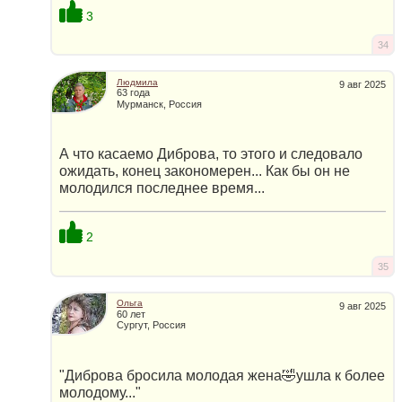
3
34
Людмила
9 авг 2025
63 года
Мурманск, Россия
А что касаемо Диброва, то этого и следовало
ожидать, конец закономерен... Как бы он не
молодился последнее время...
2
35
Ольга
9 авг 2025
60 лет
Сургут, Россия
"Диброва бросила молодая жена🤣ушла к более
молодому..."