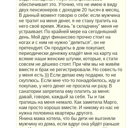
обеспечивает это. Уточню, что не имею в виду
двух пенсионеров с доходом 20 тысяч в месяц.
В данный момент говорю о себе: если мужчина
не тратит на меня денег, я не стану тратить на
него своё время. Жизнь "в складчину" меня не
устраивает. По крайней мере на сегодняшний
день. Мой друг финансово прочно стоит на
ногах и с ним не нужно "делиться", он не
претендует. Он продукты в дом покупает,
периодически денежку кладёт мне на карту на
всякие наши женские штучки, которые, к стати
совсем не дёшево стоят. При чём мы не живём
вместе и брак не регистрировали. Но совесть-то
у меня есть ))) Если делаю ему подарки, то не
скуплюсь. Если мне что-то понадобилось, иду и
покупаю, у него денег не просила ни разу. В
санатории запретила ему платить за меня:
давай, говорю, каждый за себя. Ты и так
тратишь на меня немало. Как заметила Марго,
нам просто хорошо вместе. И никому из нас не
нужна половина квартиры другого.
Янина мама хотела, что бы дети не выгоняли
мужчину из дома, если вдруг она уйдёт раньше