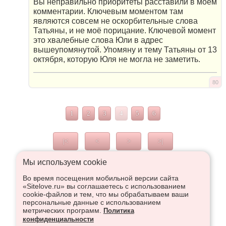
Вы неправильно приоритеты расставили в моём
комментарии. Ключевым моментом там
являются совсем не оскорбительные слова
Татьяны, и не моё порицание. Ключевой момент
это хвалебные слова Юли в адрес
вышеупомянутой. Упомяну и тему Татьяны от 13
октября, которую Юля не могла не заметить.
80
1
2
3
4
5
6
|<
<
>
>|
Мы используем сookie
Во время посещения мобильной версии сайта
Что высказаться в Рупор, необходимо войти или
«Sitelove.ru» вы соглашаетесь с использованием
зарегистрироваться:
cookie-файлов и тем, что мы обрабатываем ваши
персональные данные с использованием
метрических программ.
Политика
конфиденциальности
Регистрация
Вход