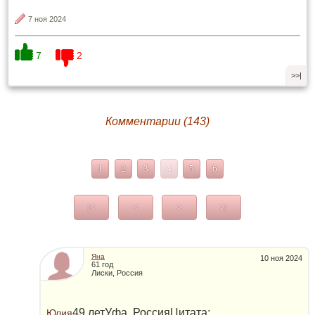
7 ноя 2024
7
2
>>|
Комментарии (143)
1
2
3
4
5
6
|<
<
>
>|
Яна
10 ноя 2024
61 год
Лиски, Россия
49 летУфа, РоссияЦитата:
Юлия