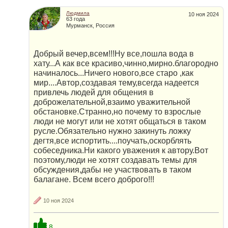
Людмила
10 ноя 2024
63 года
Мурманск, Россия
Добрый вечер,всем!!!Ну все,пошла вода в
хату...А как все красиво,чинно,мирно.благородно
начиналось...Ничего нового,все старо ,как
мир....Автор,создавая тему,всегда надеется
привлечь людей для общения в
доброжелательной,взаимо уважительной
обстановке.Странно,но почему то взрослые
люди не могут или не хотят общаться в таком
русле.Обязательно нужно закинуть ложку
дегтя,все испортить....поучать,оскорблять
собеседника.Ни какого уважения к автору.Вот
поэтому,люди не хотят создавать темы для
обсуждения,дабы не участвовать в таком
балагане. Всем всего доброго!!!
10 ноя 2024
8