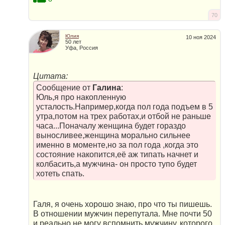
70
Юлия
10 ноя 2024
50 лет
Уфа, Россия
Цитата:
Сообщение от
Галина
:
Юль,я про накопленную
усталость.Например,когда пол года подъем в 5
утра,потом на трех работах,и отбой не раньше
часа...Поначалу женщина будет гораздо
выносливее,женщина морально сильнее
именно в моменте,но за пол года ,когда это
состояние накопится,её аж типать начнет и
колбасить,а мужчина- он просто тупо будет
хотеть спать.
Галя, я очень хорошо знаю, про что ты пишешь.
В отношении мужчин перепутала. Мне почти 50
и реально не могу вспомнить мужчину, которого