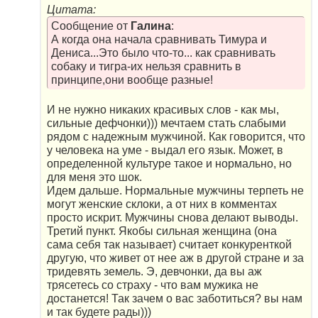
Цитата:
Сообщение от
Галина
:
А когда она начала сравнивать Тимура и
Дениса...Это было что-то... как сравнивать
собаку и тигра-их нельзя сравнить в
принципе,они вообще разные!
И не нужно никаких красивых слов - как мы,
сильные дефчонки))) мечтаем стать слабыми
рядом с надежным мужчиной. Как говорится, что
у человека на уме - выдал его язык. Может, в
определенной культуре такое и нормально, но
для меня это шок.
Идем дальше. Нормальные мужчины терпеть не
могут женские склоки, а от них в комментах
просто искрит. Мужчины снова делают выводы.
Третий пункт. Якобы сильная женщина (она
сама себя так называет) считает конкуренткой
другую, что живет от нее аж в другой стране и за
тридевять земель. Э, девчонки, да вы аж
трясетесь со страху - что вам мужика не
достанется! Так зачем о вас заботиться? вы нам
и так будете рады)))