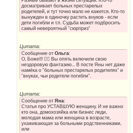
Разные бывают в жизни ситуации. Кто-то
досматривает больных престарелых
родителей, и тут точно мало не кажется. Кто-то
вынужден в одиночку растить внуков - если
дети погибли и т.п. Судьба может подбросить
самый невероятный "сюрприз"
Цитата:
Сообщение от
Ольга
:
О, Боже!!! 🤦‍♀️ Вы опять включили свою
нездоровую фантазию... В посте Яны нет даже
намёка о "больных престарелых родителях" и
"внуках, чьи родители погибли".
Цитата:
Сообщение от
Яна
:
Статья про УСТАВШУЮ женщину. И не важно
кто она, домохозяйка или бизнес леди,
молодая мама или женщина в возрасте,
ухаживающая за больными родственниками,
или