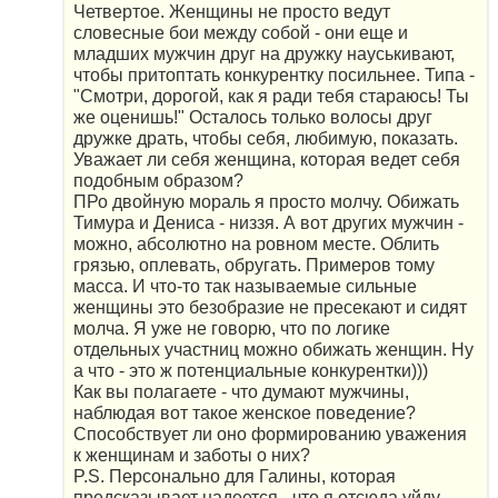
Четвертое. Женщины не просто ведут
словесные бои между собой - они еще и
младших мужчин друг на дружку науськивают,
чтобы притоптать конкурентку посильнее. Типа -
"Смотри, дорогой, как я ради тебя стараюсь! Ты
же оценишь!" Осталось только волосы друг
дружке драть, чтобы себя, любимую, показать.
Уважает ли себя женщина, которая ведет себя
подобным образом?
ПРо двойную мораль я просто молчу. Обижать
Тимура и Дениса - низзя. А вот других мужчин -
можно, абсолютно на ровном месте. Облить
грязью, оплевать, обругать. Примеров тому
масса. И что-то так называемые сильные
женщины это безобразие не пресекают и сидят
молча. Я уже не говорю, что по логике
отдельных участниц можно обижать женщин. Ну
а что - это ж потенциальные конкурентки)))
Как вы полагаете - что думают мужчины,
наблюдая вот такое женское поведение?
Способствует ли оно формированию уважения
к женщинам и заботы о них?
P.S. Персонально для Галины, которая
предсказывает надеется - что я отсюда уйду.