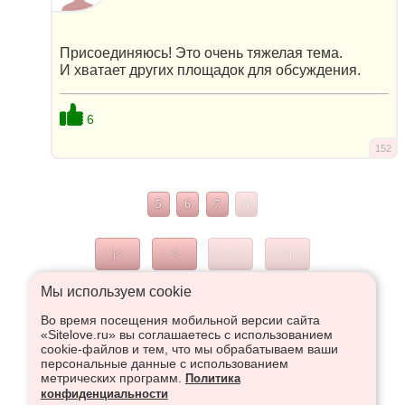
Присоединяюсь! Это очень тяжелая тема.
И хватает других площадок для обсуждения.
6
152
5
6
7
8
|<
<
>
>|
Мы используем сookie
Во время посещения мобильной версии сайта
Что высказаться в Рупор, необходимо войти или
«Sitelove.ru» вы соглашаетесь с использованием
зарегистрироваться:
cookie-файлов и тем, что мы обрабатываем ваши
персональные данные с использованием
метрических программ.
Политика
конфиденциальности
Регистрация
Вход