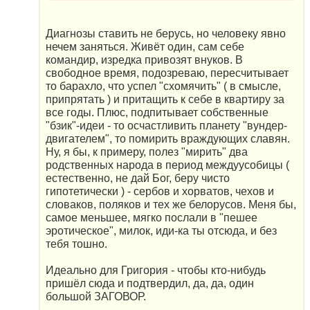
Диагнозы ставить не берусь, но человеку явно
нечем заняться. Живёт один, сам себе
командир, изредка привозят внуков. В
свободное время, подозреваю, пересчитывает
то барахло, что успел "схомячить" ( в смысле,
припрятать ) и притащить к себе в квартиру за
все годы. Плюс, подпитывает собственные
"бзик"-идеи - то осчастливить планету "вундер-
двигателем", то помирить враждующих славян.
Ну, я бы, к примеру, полез "мирить" два
родственных народа в период междуусобицы (
естественно, не дай Бог, беру чисто
гипотетически ) - сербов и хорватов, чехов и
словаков, поляков и тех же белорусов. Меня бы,
самое меньшее, мягко послали в "пешее
эротическое", милок, иди-ка ты отсюда, и без
тебя тошно.
Идеально для Григория - чтобы кто-нибудь
пришёл сюда и подтвердил, да, да, один
большой ЗАГОВОР.