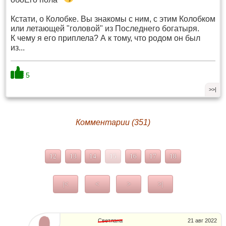
Кстати, о Колобке. Вы знакомы с ним, с этим Колобком
или летающей "головой" из Последнего богатыря.
К чему я его приплела? А к тому, что родом он был
из...
5
>>|
Комментарии (351)
12
13
14
15
16
17
18
|<
<
>
>|
Светлана
21 авг 2022