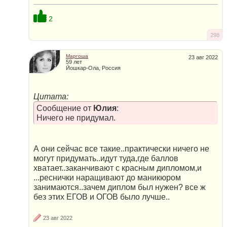
2
298
Маргоша
23 авг 2022
59 лет
Йошкар-Ола, Россия
Цитата:
Сообщение от
Юлия
:
Ничего не придумал.
А они сейчас все такие..практически ничего не
могут придумать..идут туда,где баллов
хватает..заканчивают с красным дипломом,и
...реснички наращивают до маникюром
занимаются..зачем диплом был нужен? все ж
без этих ЕГОВ и ОГОВ было лучше..
23 авг 2022