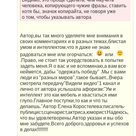
человека, копирующего чужие фразы, ставить
хотя бы, значок копирайта, не говоря уже
о том, чтобы указывать автора
Автор,вы так много уделяете мне внимания в
своих комментариях и в разных темах,блистая
умом и интеллектом,что я даже не знаю
радоваться мне или огорчаться:
или
.Право, не стоит так усердствовать в попытке
задеть меня.Я о вас и не вспоминаю,а вам все
неймется, дабы "одержать победу" .Мы с вами
люди из "разных миров",такое бывает...Вчера
смотрела передачу"Видели видео"1 канал и
лично от автора услышала афоризм:"Ум и
интеллект это как мебель и хвастаться ими
глупо.Главное поступки,то как и что ты
делаешь."Автор Елена Коростелева:писатель-
публицист,сценарист,актриса,юморист.Надеюсь,
что вы удовлетворены.Автор указан и вы обо
мне забудете.Всего доброго,здоровья и успехов
в делах!!!!!!!!!