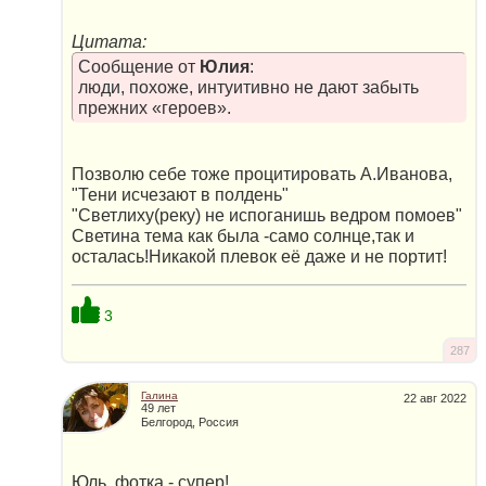
Цитата:
Сообщение от
Юлия
:
люди, похоже, интуитивно не дают забыть
прежних «героев».
Позволю себе тоже процитировать А.Иванова,
"Тени исчезают в полдень"
"Светлиху(реку) не испоганишь ведром помоев"
Светина тема как была -само солнце,так и
осталась!Никакой плевок её даже и не портит!
3
287
Галина
22 авг 2022
49 лет
Белгород, Россия
Юль, фотка - супер!