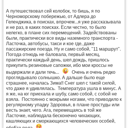
А путешествовал сей колобок, то бишь, я по
Черноморскому побережью, от Адлера до
Геленджика, в поисках, впрочем...я уже рассказывала
и не раз, в каких поисках. Если честно, то было
нелегко, в плане сих перемещений. Задействованы
были, практически все виды наземного транспорта -
Ласточка, автобусы, такси и кое где, даже
пассажирские поезда. Ну и само собой, "11 маршрут".
Погода отнюдь не баловала, первый месяц,
практически каждый день, шел дождь, пришлось
прикупить резиновые сапожки, ибо мои кроссы не
выдержали и дали течь...
Очень и очень редко
проглядывало солнышко. А дальше было еще
страшнее, началась Зима!! Снег шел с такой силой,
что даже я удивлялась. Температура ушла в минус. А
я же, на юг приехала и шубу, само собой, с собой не
взяла. Постоянно с мокрыми ногами, что приводило к
регулярному упадку Здоровья, в плане простуды или
весть знает, чего. Ага, перемещаясь в той же
Ласточке, наблюдала бесконечно чихающих,
кашляющих и сморкающихся человеческих особей,
обоЕго пола