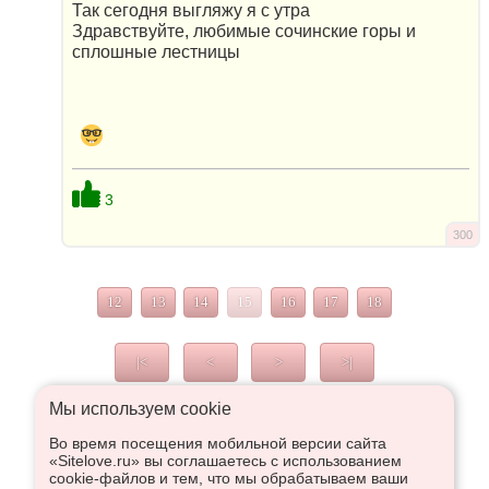
Так сегодня выгляжу я с утра
Здравствуйте, любимые сочинские горы и
сплошные лестницы
3
300
12
13
14
15
16
17
18
|<
<
>
>|
Мы используем сookie
Во время посещения мобильной версии сайта
Что высказаться в Рупор, необходимо войти или
«Sitelove.ru» вы соглашаетесь с использованием
зарегистрироваться:
cookie-файлов и тем, что мы обрабатываем ваши