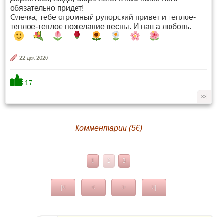
обязательно придет!
Олечка, тебе огромный рупорский привет и теплое-
теплое-теплое пожелание весны. И наша любовь.
22 дек 2020
17
>>|
Комментарии (56)
1
2
3
|<
<
>
>|