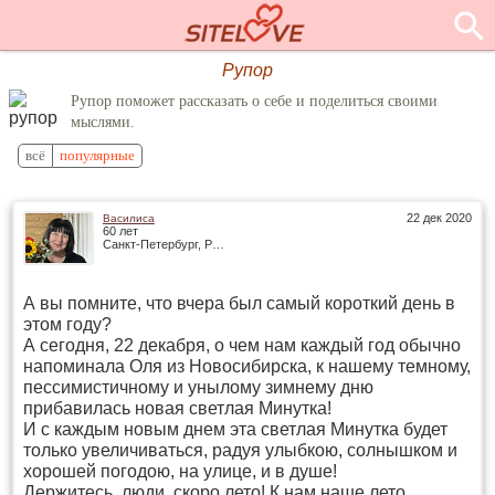
Рупор
Рупор поможет рассказать о себе и поделиться своими
мыслями.
всё
популярные
22 дек 2020
Василиса
60 лет
Санкт-Петербург, Россия
А вы помните, что вчера был самый короткий день в
этом году?
А сегодня, 22 декабря, о чем нам каждый год обычно
напоминала Оля из Новосибирска, к нашему темному,
пессимистичному и унылому зимнему дню
прибавилась новая светлая Минутка!
И с каждым новым днем эта светлая Минутка будет
только увеличиваться, радуя улыбкою, солнышком и
хорошей погодою, на улице, и в душе!
Держитесь, люди, скоро лето! К нам наше лето