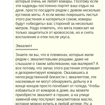
который очень не любят комары. Поэтому если
эти надоеды постоянно портят ваш отдых на
даче, просто посадите рядом с домом несколько
кустиков мяты. А если мелко покрошить листья
этого растения и натереться соком, комары
будут «обходить» вас стороной за несколько
метров. Надо отметить, что мята помогает не
только защититься от кровососов, но и снять
воспаление и отек после укуса.
Эвкалипт
****************
Знаете ли вы, что в племенах, которые жили
рядом с эвкалиптовыми рощами, даже не
слышали о таком заболевании, как малярия? А
все потому, что запах этого растения отпугивает
и дезориентирует комаров. Оказавшись в
непосредственной близости с эвкалиптом, эти
насекомые не могут обнаружить добычу и в
конце концов просто погибают от голода. Чтобы
избавиться от комаров в доме, вы можете
приобрести эвкалипт в горшке, а на улице
заменой ему послужит эвкалиптовое масло,
которое можно купить в любой аптеке. Ну, а