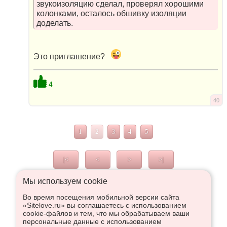
звукоизоляцию сделал, проверял хорошими
колонками, осталось обшивку изоляции
доделать.
Это приглашение?
4
40
1
2
3
4
5
|<
<
>
>|
Мы используем сookie
Во время посещения мобильной версии сайта
Что высказаться в Рупор, необходимо войти или
«Sitelove.ru» вы соглашаетесь с использованием
зарегистрироваться:
cookie-файлов и тем, что мы обрабатываем ваши
персональные данные с использованием