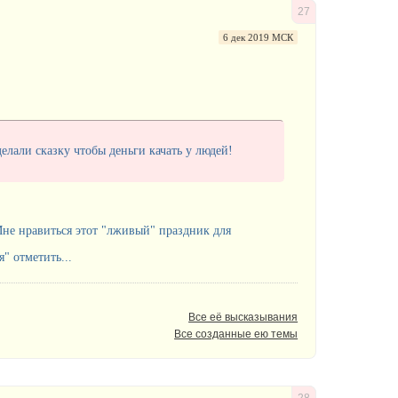
27
6 дек 2019 МСК
лали сказку чтобы деньги качать у людей!
не нравиться этот "лживый" праздник для
" отметить...
Все её высказывания
Все созданные ею темы
28