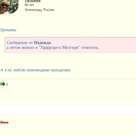
Татьяна
60 лет
Зеленоград, Россия
Цитата:
Сообщение от
Надежда
:
а летом можно и "Прядущего Мизгиря" отметить...
А я не люблю новомодные праздники.
3
Рита