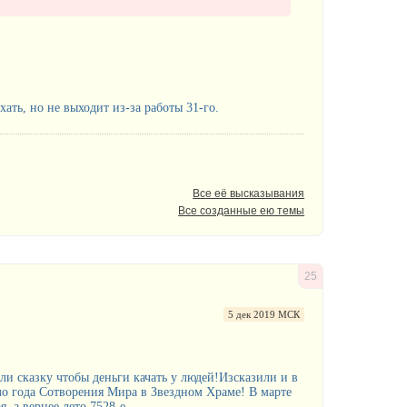
хать, но не выходит из-за работы 31-го.
Все её высказывания
Все созданные ею темы
25
5 дек 2019 МСК
и сказку чтобы деньги качать у людей!Изсказили и в
ло года Сотворения Мира в Звездном Храме! В марте
, а вернее лето 7528-е