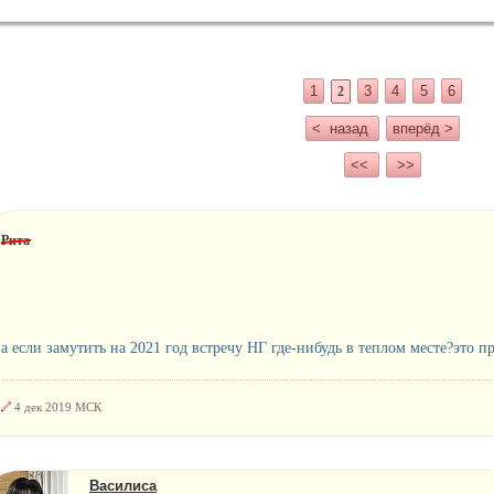
1
3
4
5
6
2
< назад
вперёд >
<<
>>
Рита
а если замутить на 2021 год встречу НГ где-нибудь в теплом месте?это 
4 дек 2019 МСК
Василиса