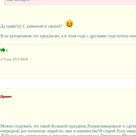
Да прям!))) С камином и сауной?
Я не рупорчанам это предлагаю, я в этом году с друзьями туда хотела пое
1
4 дек 2019 МСК
Ирина
Можно подумать это такой Большой праздник,Разрекламировали и сделал
очередной раз потопили людей во лжи и невежестве!В старой Руси нача
2020 года по славянскому календарю нас ожидает год Прядущего Мизгиря