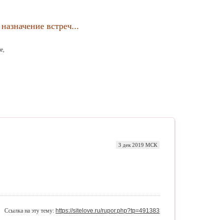
назначение встреч...
е,
3 дек 2019 МСК
Ссылка на эту тему:
https://sitelove.ru/rupor.php?tp=491383