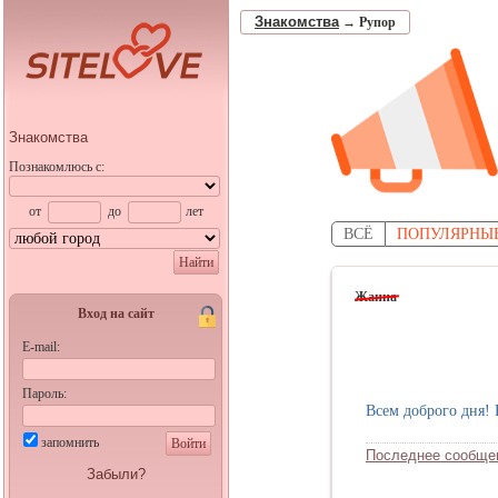
Знакомства
→
Рупор
Знакомства
Познакомлюсь с:
от
до
лет
ВСЁ
ПОПУЛЯРНЫ
Найти
Жанна
Вход на сайт
E-mail:
Пароль:
Всем доброго дня! 
запомнить
Войти
Последнее сообще
Забыли?