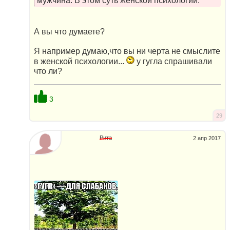
мужчина. В этом суть женской психологии.
А вы что думаете?
Я например думаю,что вы ни черта не смыслите
в женской психологии...
у гугла спрашивали
что ли?
3
29
Рита
2 апр 2017