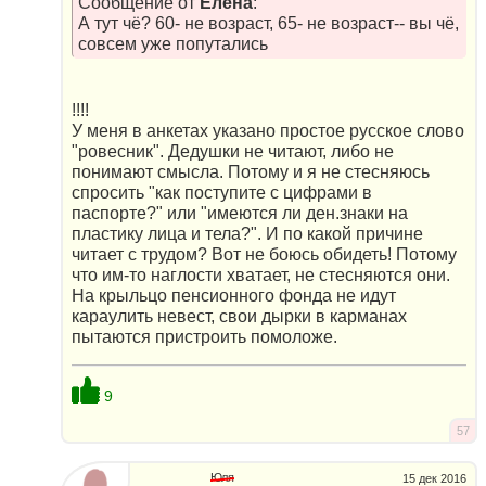
Сообщение от
Елена
:
А тут чё? 60- не возраст, 65- не возраст-- вы чё,
совсем уже попутались
!!!!
У меня в анкетах указано простое русское слово
"ровесник". Дедушки не читают, либо не
понимают смысла. Потому и я не стесняюсь
спросить "как поступите с цифрами в
паспорте?" или "имеются ли ден.знаки на
пластику лица и тела?". И по какой причине
читает с трудом? Вот не боюсь обидеть! Потому
что им-то наглости хватает, не стесняются они.
На крыльцо пенсионного фонда не идут
караулить невест, свои дырки в карманах
пытаются пристроить помоложе.
9
57
Юля
15 дек 2016