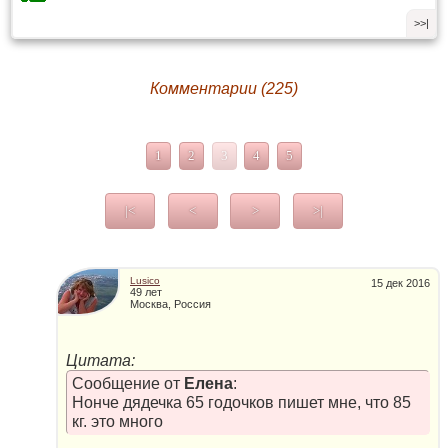
>>|
Комментарии (225)
1
2
3
4
5
|<
<
>
>|
Lusico
15 дек 2016
49 лет
Москва, Россия
Цитата:
Сообщение от
Елена
:
Нонче дядечка 65 годочков пишет мне, что 85
кг. это много