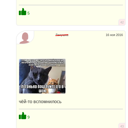
5
42
Ланушка
16 ноя 2016
чёй-то вспомнилось
9
43