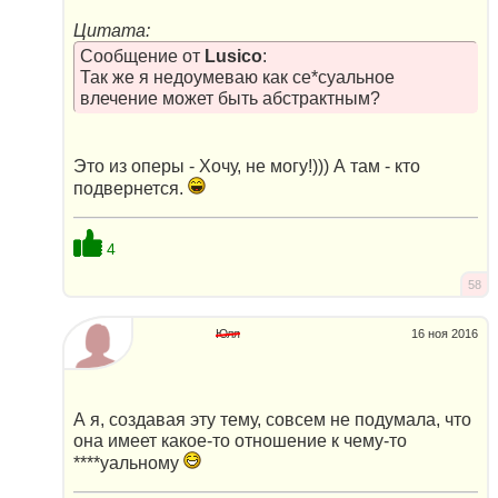
Цитата:
Сообщение от
Lusico
:
Так же я недоумеваю как ce*суальное
влечение может быть абстрактным?
Это из оперы - Хочу, не могу!))) А там - кто
подвернется.
4
58
Юля
16 ноя 2016
А я, создавая эту тему, совсем не подумала, что
она имеет какое-то отношение к чему-то
****уальному