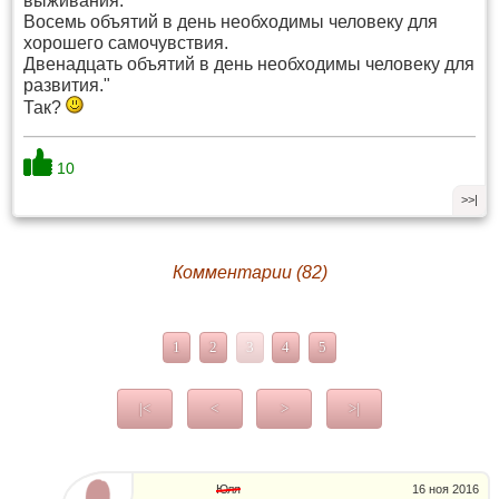
выживания.
Восемь объятий в день необходимы человеку для
хорошего самочувствия.
Двенадцать объятий в день необходимы человеку для
развития."
Так?
10
>>|
Комментарии (82)
1
2
3
4
5
|<
<
>
>|
Юля
16 ноя 2016