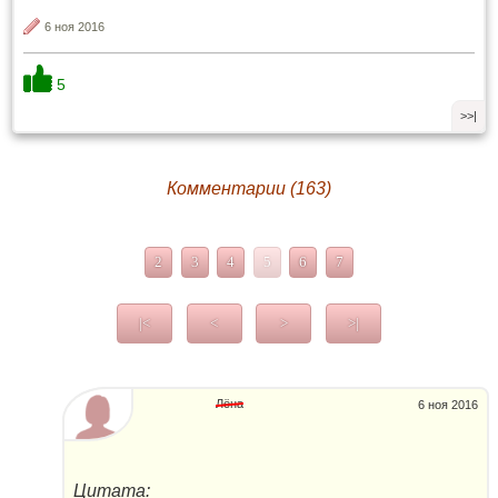
6 ноя 2016
5
>>|
Комментарии (163)
2
3
4
5
6
7
|<
<
>
>|
Лёна
6 ноя 2016
Цитата: