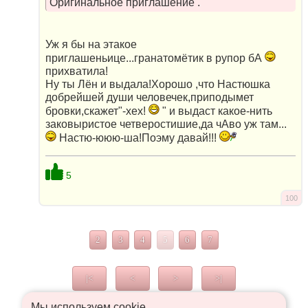
Оригинальное приглашение .
Уж я бы на этакое
приглашеньице...гранатомётик в рупор бА
прихватила!
Ну ты Лён и выдала!Хорошо ,что Настюшка
добрейшей души человечек,приподымет
бровки,скажет"-хех!
" и выдаст какое-нить
заковыристое четверостишие,да чАво уж там...
Настю-ююю-ша!Поэму давай!!!
5
100
2
3
4
5
6
7
|<
<
>
>|
Мы используем сookie