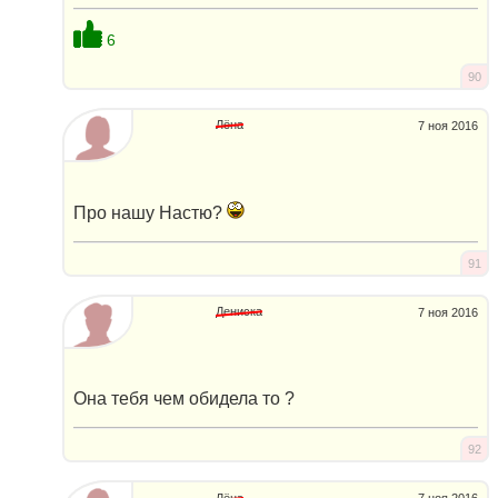
6
90
Лёна
7 ноя 2016
Про нашу Настю?
91
Дениска
7 ноя 2016
Она тебя чем обидела то ?
92
Лёна